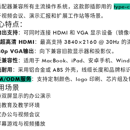
适配器兼容所有主流操作系统，这款即插即用的
type
于视频会议、演示汇报和扩展工作站等场景。
心特点：
输出支持
：可同时连接 HDMI 和 VGA 显示设备（镜
 超高清 HDMI
：最高支持 3840×2160 @ 30Hz
80p VGA输出
：向下兼容旧款显示器和投影仪。
谷诚闪耀CES 2025
泛兼容性
：适用于 MacBook、iPad、安卓手机、Wi
2025-01-16 20:18:55
2024-12-20 16:57:03
携耐用
：采用铝合金或 ABS 外壳，线缆长度和品牌标
S 2025 上展示了其最新创新成果，
谷诚将参加 CES 2025，展位号 LV
M/ODM服务
：支持定制颜色、logo 印刷、芯片组
ogo Pin 充电站、定制电缆组件和
HALL-3-41265，展示最新的 PO
用场景
pe-C PD 分线盒。此次活动提供了与全
平板电脑充电站、Pogo Pin 充
持双屏显示的办公演示
、获得行业见解并突出我们作为零
问我们以了解更多信息
线教育及教学环境
健领域 POS 硬件和充电解决方案
家办公与视频会议
供应商和工厂的专业知识的宝贵机
屏幕游戏与视频播放
会。