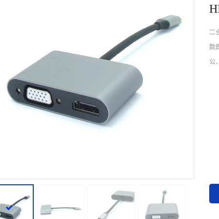
H
二合
款
公