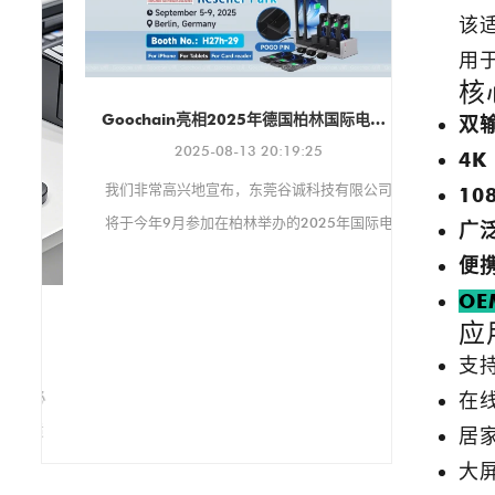
架，适用于各种环境。 该保护
该
壳支持 VESA 100x100mm 和
75x75mm 安装标准，确保与
用
各种支架和显示器兼容。它还
核
支持纵向和横向两种显示方
Goochain亮相2025年德国柏林国际电子消费品展览会
双
向，可根据您的具体需求进行
2025-08-13 20:19:25
4K
调整。
我们非常高兴地宣布，东莞谷诚科技有限公司
10
将于今年9月参加在柏林举办的2025年国际电
广
子消费品展览会（IFA 2025）。
便
谷诚在 CE
OE
包括磁性 P
应
现代POS配件至关重要
USB Ty
支
球客户联系
是必
在
售和医疗保
适
居
制造商、
。
大