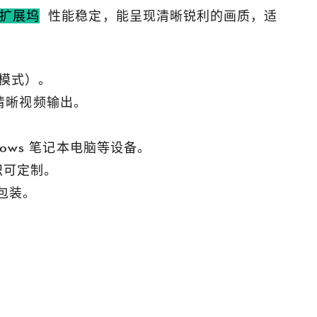
-c扩展坞
性能稳定，能呈现清晰锐利的画质，适
像模式）。
 的清晰视频输出。
选择正确的POS支架：确保有效付款终端安装的指南
谷诚科技亮相CES 2025 |创新 POS 支架和平板电脑充电解决方案展示
ndows 笔记本电脑等设备。
2025-02-08 09:23:20
识可定制。
如何选择合适的POS支架 高质量的POS展位可
谷
CC SOUTH
及包装。
提高零售和酒店设置中的付款效率，安全性和
B
S 终端支架、
客户互动。无论您是需要可调节的P​​OS终端支
展
电底座等。请访
架，用于平板电脑和读卡器的双付款支架，还
。
是壁挂式的POS持有人，选择正确的支架可增
P
强工作流程和空间管理。 在谷诚，我们为各种
F
行业生产耐用且可定制的POS。探索我们的顶
方