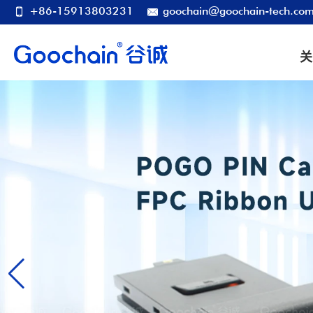
+86-15913803231
goochain@goochain-tech.co
关