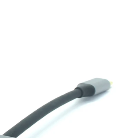
级产品： POS端子支架PS-1020 - 可调节可调
产
节，以进行平滑交易。 2合1 POS支架 - 支持
探
平板电脑和读卡器。 通用的安全POS立场 - 稳
定，符合人体工程学和盗窃。 壁挂式POS平板
电脑支架 - 节省空间，是自助服务亭的理想选
择。 作为POS摊位制造商和供应商，我们提供
OEM和ODM自定义和工厂定向定价。立即与
我们联系，以找到最适合您的公司的POS
Mount！