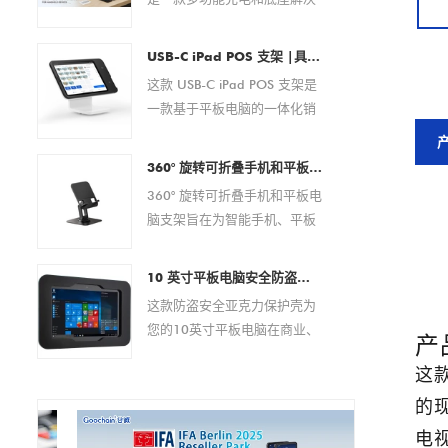
方案，专为条码扫描仪、PDA
设备、平板电脑、智能手机和
USB-C iPad POS 支架 |具有集成支付解决方案的平板电脑 POS 底座（OEM/ODM 制造商）
其他便携式电子设备而设计。
这款 USB-C iPad POS 支架是
它具有可靠的磁性弹簧针连
一款基于平板电脑的一体化销
接，可在商业和企业环境中提
售点解决方案，专为现代零售
供安全的对接、稳定的电力传
和酒店环境而设计。它无需外
输以及便捷的日常操作。 作为
360° 旋转可折叠手机和平板电脑支架 – 适用于 4.7–13 英寸设备的可调节防滑桌面支架
部设备即可实现快速设置、无
经验丰富的 OEM/ODM 制造
360° 旋转可折叠手机和平板电
缝支付处理和高效电缆管理。
商，Goochain 提供全面的定
脑支架旨在为智能手机、平板
该 POS 底座广泛兼容 USB-C
制服务，包括 pogo pin 布
电脑、电子阅读器和其他 4.7
iPad 型号，具有稳定的性能、
局、充电规格、外壳设计、
至 13 英寸的移动设备提供稳
现代的美感和灵活的定制选
10 英寸平板电脑安全防盗亚克力保护壳 |自助服务终端、POS、商店展示架 - 来自中国的厂家直销制造商
PCB 开发、品牌推广和量产支
定且符合人体工程学的支撑。
项，是分销商、系统集成商和
这款防盗安全亚克力保护壳为
持，帮助客户为其设备打造量
该支架具有完全可调的视角、
品牌所有者的理想选择。
您的10英寸平板电脑在商业、
身定制的充电解决方案。
360 度旋转底座和可折叠设
产
零售或公共场所提供可靠的保
计，非常适合办公室、家庭、
这款
护方案。其坚固耐用的亚克力
视频通话、在线会议、阅读和
材质可有效防止盗窃和篡改，
的现
多媒体娱乐。
同时提供易于安装的多功能支
电