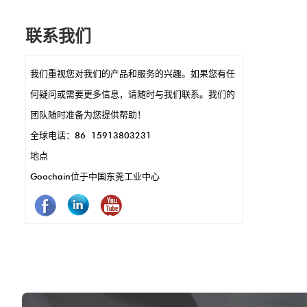
它们的小尺寸可以进行时尚，紧凑的POS设
联系我们
计，例如在手持式终端或读卡器中。 POGO引
脚还可以实现快速数据传输和充电，这是快速
我们重视您对我们的产品和服务的兴趣。如果您有任
交易的关键。另外，它们耐用且耐腐蚀，这意
何疑问或需要更多信息，请随时与我们联系。我们的
味着更少的维护和更长的使用。简而言之，
团队随时准备为您提供帮助！
Pogo引脚使POS系统的运作效果更好，更快，
全球电话：86 15913803231
更可靠。
地点
Goochain位于中国东莞工业中心