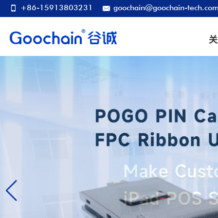
+86-15913803231
goochain@goochain-tech.co
关