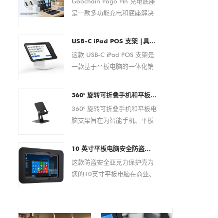
Goochain Pogo Pin 充电底座
是一款多功能充电和底座解决
方案，专为条码扫描仪、PDA
设备、平板电脑、智能手机和
USB-C iPad POS 支架 |具有集成支付解决方案的平板电脑 POS 底座（OEM/ODM 制造商）
其他便携式电子设备而设计。
这款 USB-C iPad POS 支架是
它具有可靠的磁性弹簧针连
一款基于平板电脑的一体化销
接，可在商业和企业环境中提
售点解决方案，专为现代零售
供安全的对接、稳定的电力传
和酒店环境而设计。它无需外
输以及便捷的日常操作。 作为
360° 旋转可折叠手机和平板电脑支架 – 适用于 4.7–13 英寸设备的可调节防滑桌面支架
部设备即可实现快速设置、无
经验丰富的 OEM/ODM 制造
360° 旋转可折叠手机和平板电
缝支付处理和高效电缆管理。
商，Goochain 提供全面的定
脑支架旨在为智能手机、平板
该 POS 底座广泛兼容 USB-C
制服务，包括 pogo pin 布
电脑、电子阅读器和其他 4.7
iPad 型号，具有稳定的性能、
局、充电规格、外壳设计、
至 13 英寸的移动设备提供稳
现代的美感和灵活的定制选
10 英寸平板电脑安全防盗亚克力保护壳 |自助服务终端、POS、商店展示架 - 来自中国的厂家直销制造商
PCB 开发、品牌推广和量产支
定且符合人体工程学的支撑。
项，是分销商、系统集成商和
这款防盗安全亚克力保护壳为
持，帮助客户为其设备打造量
该支架具有完全可调的视角、
品牌所有者的理想选择。
您的10英寸平板电脑在商业、
身定制的充电解决方案。
360 度旋转底座和可折叠设
零售或公共场所提供可靠的保
计，非常适合办公室、家庭、
护方案。其坚固耐用的亚克力
视频通话、在线会议、阅读和
材质可有效防止盗窃和篡改，
多媒体娱乐。