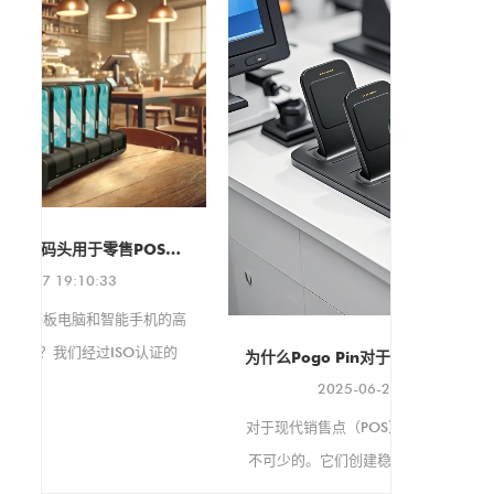
同时提供易于安装的多功能支
架，适用于各种环境。 该保护
壳支持 VESA 100x100mm 和
75x75mm 安装标准，确保与
各种支架和显示器兼容。它还
支持纵向和横向两种显示方
向，可根据您的具体需求进行
调整。
我们非常高
 - 快速和可定制的充电解决方案
将于今年9
子消
高
的
为什么Pogo Pin对于现代POS配件至关重要
快
2025-06-28 17:18:11
定
对于现代销售点（POS）配件，Pogo引脚是必
不可少的。它们创建稳定的电气连接，非常适
合繁忙的零售设置，这些设置不断使用设备。