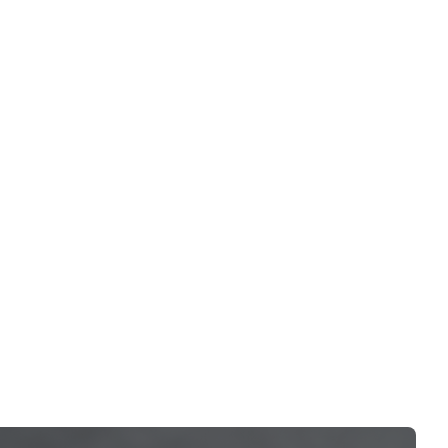
行
级
节
平
定
电
择