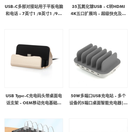
USB-C多部对接站用于平板电脑
35瓦氮化镓USB - C转HDMI
和电话 - 7英寸1 /8英寸1 /9英
4K五口扩展坞 - 超级快充及以
寸1 | OEM工厂供应
太网集线器
USB Type-C充电码头带桌面电
50W多端口USB充电站 - 多个
话支架 - OEM移动充电基础制
设备的5端口桌面智能充电器|工
造商|与Android＆Leeco兼容
厂OEM供应