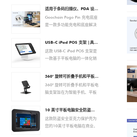
适用于条码扫描仪、PDA 设备、平板电脑和智能手机的 Pogo Pin 充电底座定制 OEM/ODM 制造商
Goochain Pogo Pin 充电底座
是一款多功能充电和底座解决
方案，专为条码扫描仪、PDA
设备、平板电脑、智能手机和
USB-C iPad POS 支架 |具有集成支付解决方案的平板电脑 POS 底座（OEM/ODM 制造商）
其他便携式电子设备而设计。
这款 USB-C iPad POS 支架是
它具有可靠的磁性弹簧针连
一款基于平板电脑的一体化销
接，可在商业和企业环境中提
售点解决方案，专为现代零售
供安全的对接、稳定的电力传
和酒店环境而设计。它无需外
输以及便捷的日常操作。 作为
360° 旋转可折叠手机和平板电脑支架 – 适用于 4.7–13 英寸设备的可调节防滑桌面支架
部设备即可实现快速设置、无
经验丰富的 OEM/ODM 制造
360° 旋转可折叠手机和平板电
缝支付处理和高效电缆管理。
商，Goochain 提供全面的定
脑支架旨在为智能手机、平板
该 POS 底座广泛兼容 USB-C
制服务，包括 pogo pin 布
电脑、电子阅读器和其他 4.7
iPad 型号，具有稳定的性能、
局、充电规格、外壳设计、
至 13 英寸的移动设备提供稳
现代的美感和灵活的定制选
10 英寸平板电脑安全防盗亚克力保护壳 |自助服务终端、POS、商店展示架 - 来自中国的厂家直销制造商
PCB 开发、品牌推广和量产支
定且符合人体工程学的支撑。
项，是分销商、系统集成商和
这款防盗安全亚克力保护壳为
持，帮助客户为其设备打造量
该支架具有完全可调的视角、
品牌所有者的理想选择。
您的10英寸平板电脑在商业、
身定制的充电解决方案。
360 度旋转底座和可折叠设
零售或公共场所提供可靠的保
计，非常适合办公室、家庭、