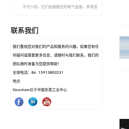
不可少的。它们创建稳定的电气连接，非常适
合繁忙的零售设置，这些设置不断使用设备。
它们的小尺寸可以进行时尚，紧凑的POS设
联系我们
计，例如在手持式终端或读卡器中。 POGO引
脚还可以实现快速数据传输和充电，这是快速
我们重视您对我们的产品和服务的兴趣。如果您有任
交易的关键。另外，它们耐用且耐腐蚀，这意
何疑问或需要更多信息，请随时与我们联系。我们的
味着更少的维护和更长的使用。简而言之，
团队随时准备为您提供帮助！
Pogo引脚使POS系统的运作效果更好，更快，
全球电话：86 15913803231
更可靠。
地点
Goochain位于中国东莞工业中心