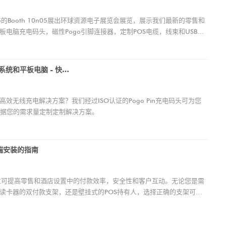
5的Booth 10n05展出环球资源电子展览会展览，展示我们最新的零售和
板电脑充电码头，磁性Pogo引脚连接器，定制POS电缆，线束和USB
解决方​​案的领先制造商，我们提供定制和高性能的产品，以提高结帐效率
OEM/ODM合作伙伴关系。
无线POGO PIN充电码头用于零售POS系统和平板电脑 - 快速和可定制的充电解决方案
效无线充电解决方案？我们经过ISO认证的Pogo Pin充电码头可为您
据您的需求量定制定制解决方案。
端安装的指南
展位可提高零售和酒店设置中的付款效率，安全性和客户互动。无论您是需
脑和读卡器的双付款支架，还是壁挂式的POS持有人，选择正确的支架可增
板电脑支架 - 节省空间，是自助服务亭的理想选择。 作为POS摊位制造