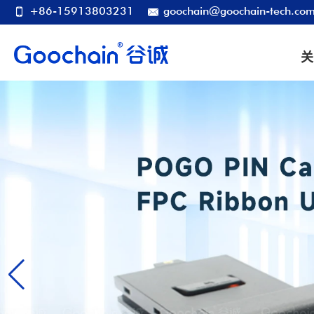
+86-15913803231
goochain@goochain-tech.co
关