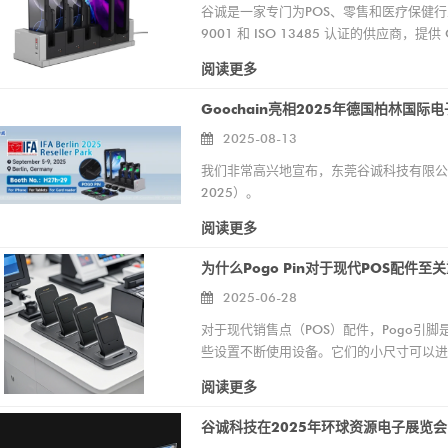
谷诚是一家专门为POS、零售和医疗保健行
售和医疗保健领域 POS 硬件和
9001 和 ISO 13485 认证的供应商，提供
制造商、供应商和工厂的专业知
阅读更多
会。
Goochain亮相2025年德国柏林国际
2025-08-13
我们非常高兴地宣布，东莞谷诚科技有限公司
2025）。
阅读更多
为什么Pogo Pin对于现代POS配件至
2025-06-28
对于现代销售点（POS）配件，Pogo引
些设置不断使用设备。它们的小尺寸可以进行
还可以实现快速数据传输和充电，这是快速
阅读更多
使用。简而言之，Pogo引脚使POS系统