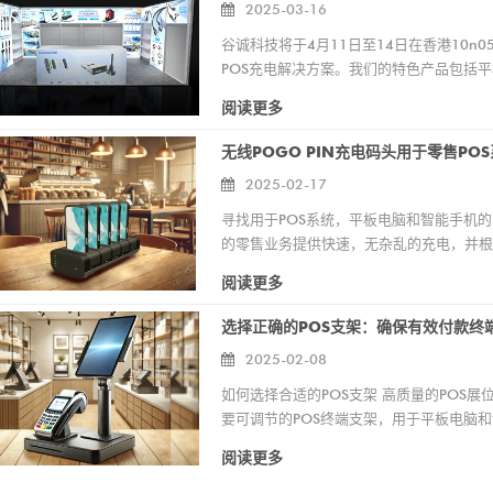
2025-03-16
谷诚科技将于4月11日至14日在香港10n0
POS充电解决方案。我们的特色产品包括平
FPC色带电缆。作为POS配件和零售连接
阅读更多
和设备寿命。访问我们探索我们的创新并讨论
2025-02-17
寻找用于POS系统，平板电脑和智能手机的高
的零售业务提供快速，无杂乱的充电，并根
阅读更多
选择正确的POS支架：确保有效付款终
2025-02-08
如何选择合适的POS支架 高质量的POS
要可调节的P​​OS终端支架，用于平板电
强工作流程和空间管理。 在谷诚，我们为各种行业生产耐用且可定制的POS。探索我们的顶级产品： POS端子支架
阅读更多
PS-1020 - 可调节可调节，以进行平滑交易。 2合1 POS支架 - 支持平板电脑和读卡器。 通用的安全POS立场 - 稳
定，符合人体工程学和盗窃。 壁挂式POS平