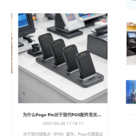
护方案。其坚固耐用的亚克力
视频通话、在线会议、阅读和
材质可有效防止盗窃和篡改，
多媒体娱乐。
同时提供易于安装的多功能支
架，适用于各种环境。 该保护
壳支持 VESA 100x100mm 和
75x75mm 安装标准，确保与
各种支架和显示器兼容。它还
支持纵向和横向两种显示方
向，可根据您的具体需求进行
调整。
我们非常高
 - 快速和可定制的充电解决方案
将于今年9
子消
高
的
为什么Pogo Pin对于现代POS配件至关重要
快
2025-06-28 17:18:11
定
对于现代销售点（POS）配件，Pogo引脚是必