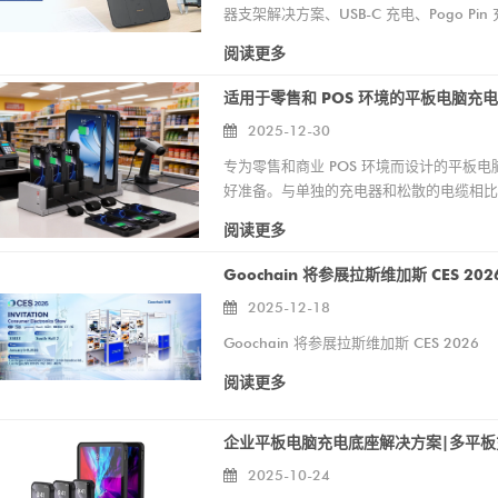
器支架解决方案、USB-C 充电、Pogo Pi
阅读更多
适用于零售和 POS 环境的平板电脑充
2025-12-30
专为零售和商业 POS 环境而设计的平
好准备。与单独的充电器和松散的电缆相比
Goochain亮相2025年德国柏林国际电子消费品展览会
少了频繁插拔对设备造成的磨损。 作为工厂直销的平板电脑充电站制造商，我们为 iPad POS 系统、自助服务亭和
阅读更多
后台设备管理提供可靠的充电解决方案。可提
2025-08-13 20:19:25
项，以支持不同的零售和商业项目。
Goochain 将参展拉斯维加斯 CES 202
兴地宣布，东莞谷诚科技有限公司
2025-12-18
谷诚闪耀CES 2025
月参加在柏林举办的2025年国际电
Goochain 将参展拉斯维加斯 CES 2026
2025-01-16 20:18:55
费品展览会（IFA 2025）。
谷诚在 CES 2025 上展示了其
阅读更多
包括磁性 Pogo Pin 充电站、定
USB Type-C PD 分线盒。此次
2025-10-24
球客户联系、获得行业见解并突出