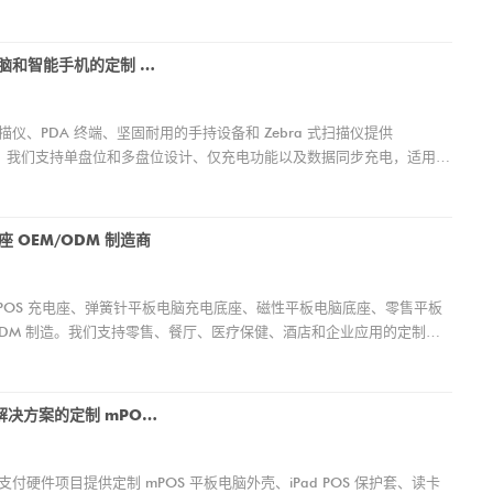
适用于条码扫描仪、PDA 设备、平板电脑和智能手机的定制 Pogo Pin 充电底座
扫描仪、PDA 终端、坚固耐用的手持设备和 Zebra 式扫描仪提供
方案。我们支持单盘位和多盘位设计、仅充电功能以及数据同步充电，适用于
电座 OEM/ODM 制造商
iPad POS 充电座、弹簧针平板电脑充电底座、磁性平板电脑底座、零售平板
ODM 制造。我们支持零售、餐厅、医疗保健、酒店和企业应用的定制设
装、测试、自有品牌制造和大规模生产。
适用于 iPad POS 保护套和读卡器支架解决方案的定制 mPOS 平板电脑外壳制造商
支付硬件项目提供定制 mPOS 平板电脑外壳、iPad POS 保护套、读卡