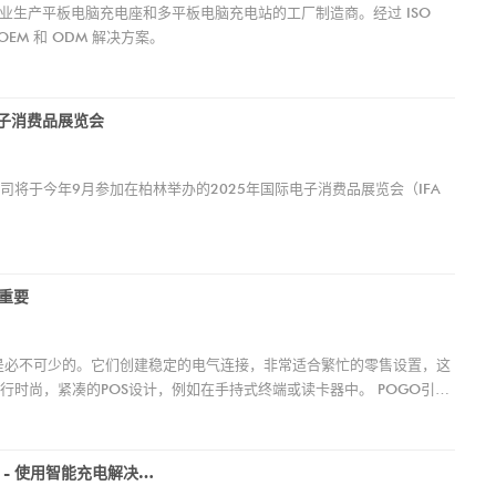
是
业生产平板电脑充电座和多平板电脑充电站的工厂制造商。经过 ISO
充电解决方案
 OEM 和 ODM 解决方案。
强
识的宝贵机
行
级
电子消费品展览会
节
平
将于今年9月参加在柏林举办的2025年国际电子消费品展览会（IFA
定
电
择
关重要
脚是必不可少的。它们创建稳定的电气连接，非常适合繁忙的零售设置，这
时尚，紧凑的POS设计，例如在手持式终端或读卡器中。 POGO引脚
交易的关键。另外，它们耐用且耐腐蚀，这意味着更少的维护和更长的
的运作效果更好，更快，更可靠。
谷诚科技在2025年环球资源电子展览会 - 使用智能充电解决方案转换零售和POS