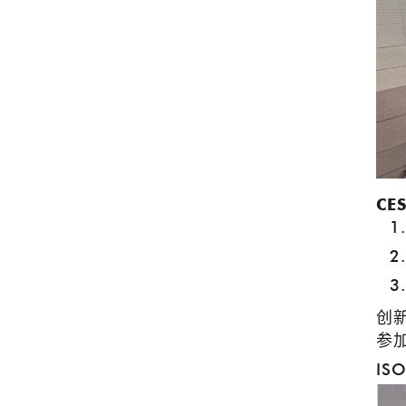
CE
创
参
IS