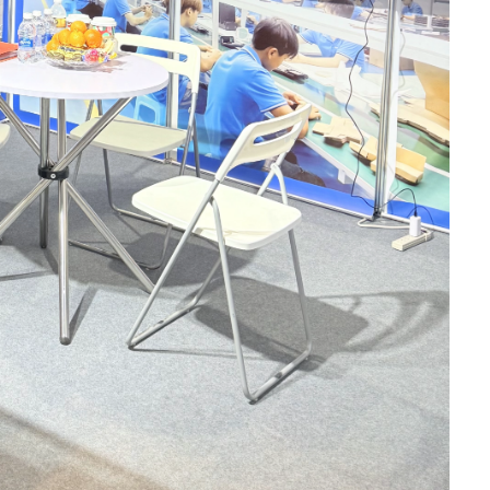
如何选择合适的POS支架 高质量的POS展位可
谷
CC SOUTH
提高零售和酒店设置中的付款效率，安全性和
B
S 终端支架、
客户互动。无论您是需要可调节的P​​OS终端支
展
电底座等。请访
架，用于平板电脑和读卡器的双付款支架，还
。
是壁挂式的POS持有人，选择正确的支架可增
P
强工作流程和空间管理。 在谷诚，我们为各种
F
行业生产耐用且可定制的POS。探索我们的顶
方
级产品： POS端子支架PS-1020 - 可调节可调
产
节，以进行平滑交易。 2合1 POS支架 - 支持
探
平板电脑和读卡器。 通用的安全POS立场 - 稳
定，符合人体工程学和盗窃。 壁挂式POS平板
电脑支架 - 节省空间，是自助服务亭的理想选
择。 作为POS摊位制造商和供应商，我们提供
OEM和ODM自定义和工厂定向定价。立即与
我们联系，以找到最适合您的公司的POS