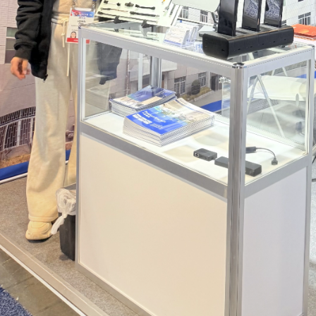
S 2025 上展示了其最新创新成果，
谷诚将参加 CES 2025，展位号 LV
ogo Pin 充电站、定制电缆组件和
HALL-3-41265，展示最新的 PO
pe-C PD 分线盒。此次活动提供了与全
平板电脑充电站、Pogo Pin 充
、获得行业见解并突出我们作为零
问我们以了解更多信息
健领域 POS 硬件和充电解决方案
供应商和工厂的专业知识的宝贵机
会。