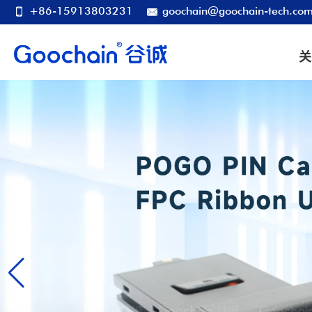
+86-15913803231
goochain@goochain-tech.co
关