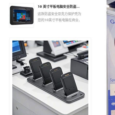
iPad 型号，具有稳定的性能、
局、充电规格、外壳设计、
至 13 英寸的移动设备提供稳
现代的美感和灵活的定制选
10 英寸平板电脑安全防盗亚克力保护壳 |自助服务终端、POS、商店展示架 - 来自中国的厂家直销制造商
PCB 开发、品牌推广和量产支
定且符合人体工程学的支撑。
项，是分销商、系统集成商和
这款防盗安全亚克力保护壳为
持，帮助客户为其设备打造量
该支架具有完全可调的视角、
品牌所有者的理想选择。
您的10英寸平板电脑在商业、
身定制的充电解决方案。
360 度旋转底座和可折叠设
零售或公共场所提供可靠的保
计，非常适合办公室、家庭、
护方案。其坚固耐用的亚克力
视频通话、在线会议、阅读和
材质可有效防止盗窃和篡改，
多媒体娱乐。
同时提供易于安装的多功能支
架，适用于各种环境。 该保护
壳支持 VESA 100x100mm 和
75x75mm 安装标准，确保与
各种支架和显示器兼容。它还
支持纵向和横向两种显示方
Goochain亮相2025年德国柏林国际电子消费品展览会
向，可根据您的具体需求进行
2025-08-13 20:19:25
调整。
我们非常高兴地宣布，东莞谷诚科技有限公司
将于今年9月参加在柏林举办的2025年国际电
子消费品展览会（IFA 2025）。