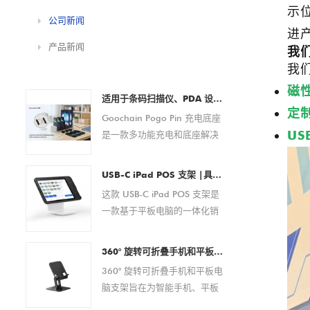
示位
公司新闻
进
产品新闻
我
我
磁
适用于条码扫描仪、PDA 设备、平板电脑和智能手机的 Pogo Pin 充电底座定制 OEM/ODM 制造商
定
Goochain Pogo Pin 充电底座
US
是一款多功能充电和底座解决
方案，专为条码扫描仪、PDA
设备、平板电脑、智能手机和
USB-C iPad POS 支架 |具有集成支付解决方案的平板电脑 POS 底座（OEM/ODM 制造商）
其他便携式电子设备而设计。
这款 USB-C iPad POS 支架是
它具有可靠的磁性弹簧针连
一款基于平板电脑的一体化销
接，可在商业和企业环境中提
售点解决方案，专为现代零售
供安全的对接、稳定的电力传
和酒店环境而设计。它无需外
输以及便捷的日常操作。 作为
360° 旋转可折叠手机和平板电脑支架 – 适用于 4.7–13 英寸设备的可调节防滑桌面支架
部设备即可实现快速设置、无
经验丰富的 OEM/ODM 制造
360° 旋转可折叠手机和平板电
缝支付处理和高效电缆管理。
商，Goochain 提供全面的定
脑支架旨在为智能手机、平板
该 POS 底座广泛兼容 USB-C
制服务，包括 pogo pin 布
电脑、电子阅读器和其他 4.7