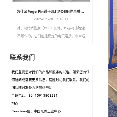
谷诚在 CE
包括磁性 P
现代POS配件至关重要
USB Ty
球客户联系
是必
售和医疗保
适
制造商、
。
设
联系我们
O引
速
我们重视您对我们的产品和服务的兴趣。如果您有任
意
何疑问或需要更多信息，请随时与我们联系。我们的
，
团队随时准备为您提供帮助！
快，
全球电话：86 15913803231
地点
Goochain位于中国东莞工业中心