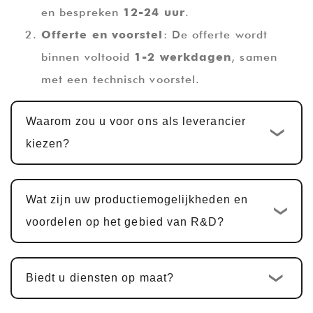
en bespreken
12-24 uur
.
Offerte en voorstel
: De offerte wordt
binnen voltooid
1-2 werkdagen
, samen
met een technisch voorstel.
Ontwerp en ontwikkeling op maat
:
Waarom zou u voor ons als leverancier
Zodra de offerte is bevestigd, is de
kiezen?
standaard ontwikkelingscyclus op maat
10-
15 werkdagen
. Voor multifunctionele
PCBA-producten, waaronder
Wat zijn uw productiemogelijkheden en
hardwareontwerp, PCBA-ontwerp en
voordelen op het gebied van R&D?
softwareontwikkeling, is de cyclus
doorgaans hetzelfde
25-30 dagen
.
Biedt u diensten op maat?
Voorbeeldbevestiging en wijzigingen
:
Wij bieden monsters ter bevestiging van de