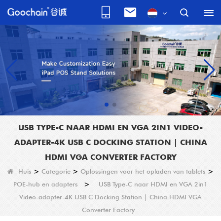
USB TYPE-C NAAR HDMI EN VGA 2IN1 VIDEO-
ADAPTER-4K USB C DOCKING STATION | CHINA
HDMI VGA CONVERTER FACTORY
Huis
>
Categorie
>
Oplossingen voor het opladen van tablets
>
POE-hub en adapters
>
USB Type-C naar HDMI en VGA 2in1
Video-adapter-4K USB C Docking Station | China HDMI VGA
Converter Factory