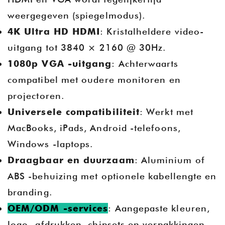
weergegeven (spiegelmodus).
4K Ultra HD HDMI
: Kristalheldere video-
uitgang tot 3840 × 2160 @ 30Hz.
1080p VGA -uitgang
: Achterwaarts
compatibel met oudere monitoren en
projectoren.
Universele compatibiliteit
: Werkt met
MacBooks, iPads, Android -telefoons,
Windows -laptops.
Draagbaar en duurzaam
: Aluminium of
ABS -behuizing met optionele kabellengte en
branding.
OEM/ODM -services
: Aangepaste kleuren,
logo -afdrukken, chipsets en verpakkingen