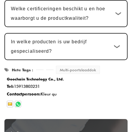
klant. Goedkeuring van monsters duurt
Welke certificeringen beschikt u en hoe
doorgaans
5-7 werkdagen
, met
waarborgt u de productkwaliteit?
aanpassingen op basis van feedback.
Massaproductie en kwaliteitsinspectie
:
In welke producten is uw bedrijf
Na monstergoedkeuring vindt de
gespecialiseerd?
productiecyclus plaats
15-20 werkdagen
,
zodat elk detail aan de norm voldoet.
Hete Tags :
Multi-poortslaaddok
Levering en service na verkoop
: Zodra
Goochain Technology Co., Ltd.
de productie is voltooid, is de levertijd
Tel:
15913803231
normaal gesproken
2-5 werkdagen
, en we
Contactpersoon:
Kleur qu
bieden uitgebreide after-sales service om
de klanttevredenheid te garanderen.