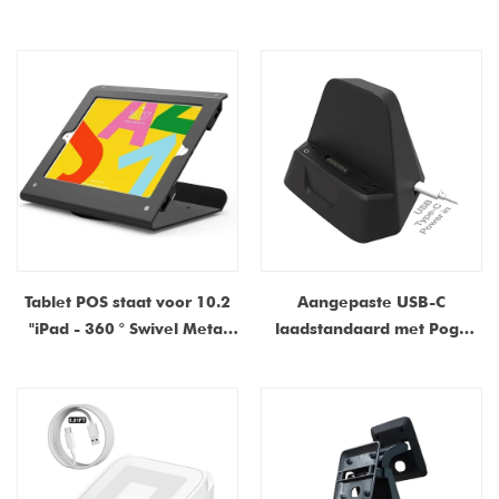
Vergrendelbare iPad-
van POS Kiosk Case China
behuizing voor op het
Shenzhen Dongguan
aanrecht met basis |
Universele metalen
tablethouder
fabrieksleverancier in China
Tablet POS staat voor 10.2
Aangepaste USB-C
"iPad - 360 ° Swivel Metal
laadstandaard met Pogo
Kiosk Mount | China
Pin Connector-Magnetic
fabrikant en leverancier
Docking Cradle voor POS-
terminals en
betalingsapparaten