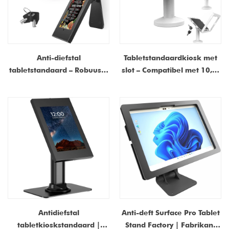
Anti-diefstal
Tabletstandaardkiosk met
tabletstandaard – Robuuste
slot – Compatibel met 10,9"
iPad-vergrendelbare
iPad 10e generatie, iPad
beveiligingsstandaard met
Pro 11" (1~4), iPad Air 4/5,
360° draaibaarheid |
iPad Air 11", iPad 11"(A16)
Kioskstandaard voor
aanrecht en wandmontage
voor retail-POS
Antidiefstal
Anti-deft Surface Pro Tablet
tabletkioskstandaard |
Stand Factory | Fabrikant