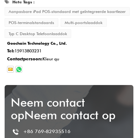
Hete Tags :
Levering en service na verkoop
: Zodra
Aanpasbare iPad POS-standaard met geïntegreerde kaartlezer
de productie is voltooid, is de levertijd
POS-terminalstandaards
Multi-poortslaaddok
normaal gesproken
2-5 werkdagen
, en we
Typ C Desktop Telefoonlaaddok
bieden uitgebreide after-sales service om
Goochain Technology Co., Ltd.
de klanttevredenheid te garanderen.
Tel:
15913803231
Contactpersoon:
Kleur qu
Neem contact
opNeem contact op
+86 769-82935516