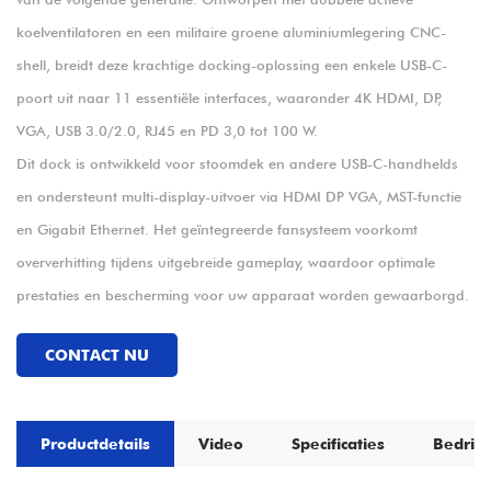
koelventilatoren en een militaire groene aluminiumlegering CNC-
shell, breidt deze krachtige docking-oplossing een enkele USB-C-
poort uit naar 11 essentiële interfaces, waaronder 4K HDMI, DP,
VGA, USB 3.0/2.0, RJ45 en PD 3,0 tot 100 W.
Dit dock is ontwikkeld voor stoomdek en andere USB-C-handhelds
en ondersteunt multi-display-uitvoer via HDMI DP VGA, MST-functie
en Gigabit Ethernet. Het geïntegreerde fansysteem voorkomt
oververhitting tijdens uitgebreide gameplay, waardoor optimale
prestaties en bescherming voor uw apparaat worden gewaarborgd.
CONTACT NU
Productdetails
Video
Specificaties
Bedrijf