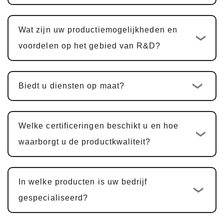
15 werkdagen
. Voor multifunctionele
PCBA-producten, waaronder
Wat zijn uw productiemogelijkheden en
hardwareontwerp, PCBA-ontwerp en
voordelen op het gebied van R&D?
softwareontwikkeling, is de cyclus
doorgaans hetzelfde
25-30 dagen
.
Biedt u diensten op maat?
Voorbeeldbevestiging en wijzigingen
:
Wij bieden monsters ter bevestiging van de
klant. Goedkeuring van monsters duurt
Welke certificeringen beschikt u en hoe
doorgaans
5-7 werkdagen
, met
waarborgt u de productkwaliteit?
aanpassingen op basis van feedback.
Massaproductie en kwaliteitsinspectie
:
In welke producten is uw bedrijf
Na monstergoedkeuring vindt de
gespecialiseerd?
productiecyclus plaats
15-20 werkdagen
,
zodat elk detail aan de norm voldoet.