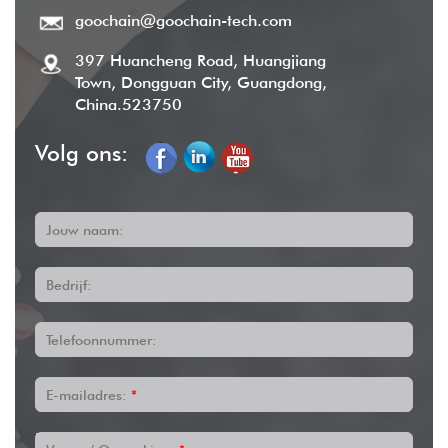
goochain@goochain-tech.com
397 Huancheng Road, Huangjiang
Town, Dongguan City, Guangdong,
China.523750
Volg ons:
Jouw naam:
Bedrijf:
Telefoonnummer:
E-mailadres:
*