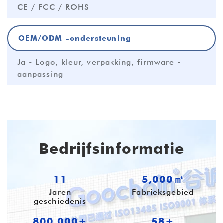
CE / FCC / ROHS
OEM/ODM -ondersteuning
Ja - Logo, kleur, verpakking, firmware -
aanpassing
Bedrijfsinformatie
11
5,000㎡
Jaren
Fabrieksgebied
geschiedenis
800,000+
58+