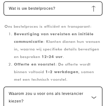
Wat is uw bestelproces?
Ons bestelproces is efficiënt en transparant:
Bevestiging van vereisten en initiële
communicatie
: Klanten dienen hun wensen
in, waarna wij specifieke details bevestigen
en bespreken
12-24 uur
.
Offerte en voorstel
: De offerte wordt
binnen voltooid
1-2 werkdagen
, samen
met een technisch voorstel.
Ontwerp en ontwikkeling op maat
:
Waarom zou u voor ons als leverancier
Zodra de offerte is bevestigd, is de
kiezen?
standaard ontwikkelingscyclus op maat
10-