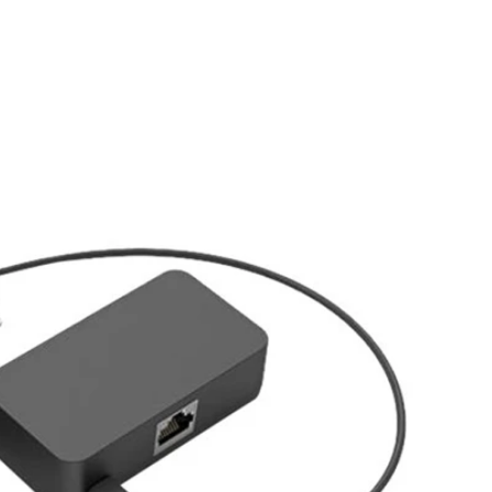
谷诚科技亮相CES 2025 |创新 POS 支架和平板电脑充电解决方案展示
2024-12-20 16:57:03
如
最新创新成果，
谷诚将参加 CES 2025，展位号 LVCC SOUTH
提
制电缆组件和
HALL-3-41265，展示最新的 POS 终端支架、
客
活动提供了与全
平板电脑充电站、Pogo Pin 充电底座等。请访
架
我们作为零
问我们以了解更多信息。
是
充电解决方案
强
识的宝贵机
行
级
节