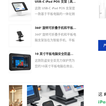
USB-C iPad POS 支架 |具有集成支付解决方案的平板电脑 POS 底座（OEM/ODM 制造商）
其他便携式电子设备而设计。
这款 USB-C iPad POS 支架是
它具有可靠的磁性弹簧针连
一款基于平板电脑的一体化销
接，可在商业和企业环境中提
售点解决方案，专为现代零售
供安全的对接、稳定的电力传
和酒店环境而设计。它无需外
输以及便捷的日常操作。 作为
360° 旋转可折叠手机和平板电脑支架 – 适用于 4.7–13 英寸设备的可调节防滑桌面支架
部设备即可实现快速设置、无
经验丰富的 OEM/ODM 制造
360° 旋转可折叠手机和平板电
缝支付处理和高效电缆管理。
商，Goochain 提供全面的定
脑支架旨在为智能手机、平板
该 POS 底座广泛兼容 USB-C
制服务，包括 pogo pin 布
电脑、电子阅读器和其他 4.7
iPad 型号，具有稳定的性能、
局、充电规格、外壳设计、
至 13 英寸的移动设备提供稳
现代的美感和灵活的定制选
10 英寸平板电脑安全防盗亚克力保护壳 |自助服务终端、POS、商店展示架 - 来自中国的厂家直销制造商
PCB 开发、品牌推广和量产支
定且符合人体工程学的支撑。
项，是分销商、系统集成商和
这款防盗安全亚克力保护壳为
持，帮助客户为其设备打造量
该支架具有完全可调的视角、
品牌所有者的理想选择。
您的10英寸平板电脑在商业、
身定制的充电解决方案。
360 度旋转底座和可折叠设
零售或公共场所提供可靠的保
计，非常适合办公室、家庭、
护方案。其坚固耐用的亚克力
视频通话、在线会议、阅读和
材质可有效防止盗窃和篡改，
多媒体娱乐。
同时提供易于安装的多功能支
这
架，适用于各种环境。 该保护
壳支持 VESA 100x100mm 和
iP
75x75mm 安装标准，确保与