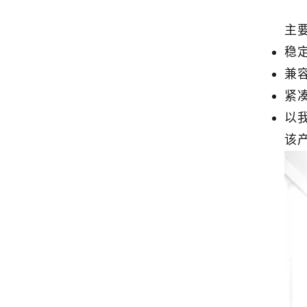
主
稳定
兼
紧
以
该