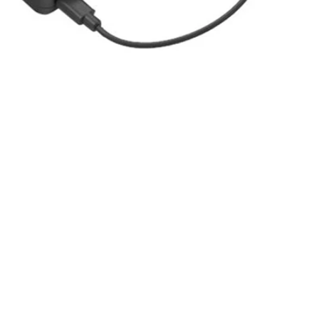
平
定
电
择