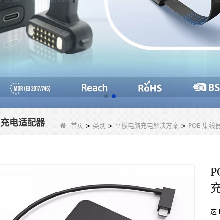
太网充电适配器
首页
>
类别
>
平板电脑充电解决方案
>
POE 集
P
这