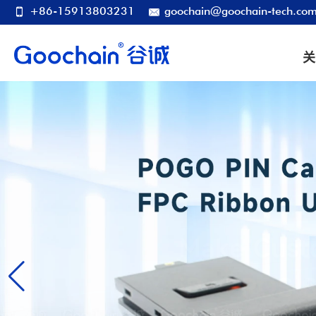
+86-15913803231
goochain@goochain-tech.co
关