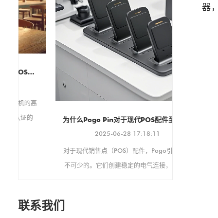
器
各种支架和显示器兼容。它还
支持纵向和横向两种显示方
向，可根据您的具体需求进行
调整。
我们非常高
 - 快速和可定制的充电解决方案
将于今年9
子消
高
的
为什么Pogo Pin对于现代POS配件至关重要
快
2025-06-28 17:18:11
定
对于现代销售点（POS）配件，Pogo引脚是必
不可少的。它们创建稳定的电气连接，非常适
合繁忙的零售设置，这些设置不断使用设备。
它们的小尺寸可以进行时尚，紧凑的POS设
联系我们
计，例如在手持式终端或读卡器中。 POGO引