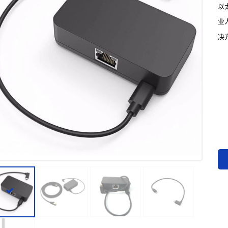
以
业
决