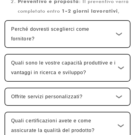
Preventivo e proposta
: Il preventivo verrà
completato entro
1-2 giorni lavorativi
,
insieme ad una proposta tecnica.
Perché dovresti sceglierci come
Progettazione e sviluppo
fornitore?
personalizzati
: Una volta confermato il
preventivo, viene avviato il ciclo di sviluppo
personalizzato standard
10-15 giorni
Quali sono le vostre capacità produttive e i
lavorativi
. Per i prodotti PCBA
vantaggi in ricerca e sviluppo?
multifunzionali, tra cui progettazione
hardware, progettazione PCBA e sviluppo
Offrite servizi personalizzati?
software, il ciclo è in genere
25-30 giorni
.
Conferma e modifiche del campione
:
Forniamo campioni per la conferma del
Quali certificazioni avete e come
cliente. In genere è necessaria
assicurate la qualità del prodotto?