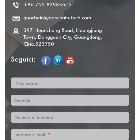
+86 769-82935516
goochain@goochain-tech.com
397 Huancheng Road, Huangjiang
Town, Dongguan City, Guangdong,
Cina.523750
Seguici:
Il tuo nome:
Azienda:
Numero di telefono:
Indirizzo e-mail:
*