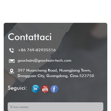
Type-C a POGO per iPad e
POS
Contattaci
+86 769-82935516
goochain@goochain-tech.com
397 Huancheng Road, Huangjiang Town,
Dongguan City, Guangdong, Cina.523750
Seguici:
Il tuo nome: