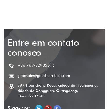
rápido PD e transferência
de dados - USB tipo C para
POGO para iPads e POS
Entre em contato
conosco
+86 769-82935516
goochain@goochain-tech.com
397 Huancheng Road, cidade de Huangjiang,
cidade de Dongguan, Guangdong,
China.523750
Siga-nos: