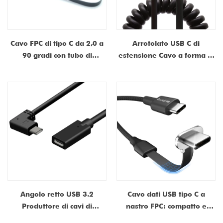
Cavo FPC di tipo C da 2,0 a
Arrotolato USB C di
90 gradi con tubo di
estensione Cavo a forma di
restringimento di calore-
U USB 3.1 Gen 2 a forma di
Produttore per sistemi di
U USB 3 A femmina 3A
pagamento POS per tablet
Video rapido e video 4K
e iPad | Certificato ISO 9001
compatibili per laptop, dock,
e ISO 13485
monitor
Angolo retto USB 3.2
Cavo dati USB tipo C a
Produttore di cavi di
nastro FPC: compatto e
estensione di tipo C 90
flessibile per sistemi di