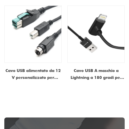
gradi USB C Maschio a
pagamento iPad e tablet
femmina USB C Cavo
Cavo USB alimentato da 12
Cavo USB A maschio a
V personalizzato per
Lightning a 180 gradi per
sistemi POS e dispositivi
iPad POS Cavo di ricarica
medici | Produttore di cavi
USB a 8 pin con angolo di
di alimentazione e dati
supporto