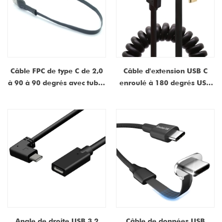
Câble FPC de type C de 2,0
Câble d'extension USB C
à 90 à 90 degrés avec tubes
enroulé à 180 degrés USB
thermiques - Fabricant pour
USB 3.1 Gen 2 Homme à
tablette et iPad POS
femelle 3A Charge rapide et
Systèmes de paiement | ISO
vidéo 4K Compatible pour
9001 et ISO 13485 certifiés
ordinateur portable, quai,
moniteur
Angle de droite USB 3.2
Câble de données USB