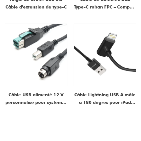
Câble d'extension de type-C
Type-C ruban FPC – Compact
et flexible pour les systèmes
de paiement sur iPad et
tablettes
Câble USB alimenté 12 V
Câble Lightning USB A mâle
personnalisé pour systèmes
à 180 degrés pour iPad
de point de vente et
POS, câble de chargement
dispositifs médicaux |
USB à 8 broches
Fabricant de câbles
d'alimentation et de
données