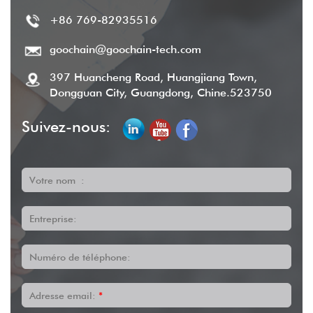
+86 769-82935516
goochain@goochain-tech.com
397 Huancheng Road, Huangjiang Town,
Dongguan City, Guangdong, Chine.523750
Suivez-nous:
Votre nom :
Entreprise:
Numéro de téléphone:
Adresse email:
*