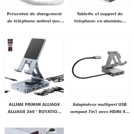
Présentoir de chargement
Tablette et support de
de téléphone antivol avec
téléphone en aluminium
alarme et télécommande |
réglable avec 8 en 1/9 en
Support d'affichage de
1/10-en-1/11 en 1 centre
sécurité Type-C / Micro USB
d'amarrage | Fabricant
d'OEM
ALLIME PRIMIM ALLIAGE
Adaptateur multiport USB
ALLIAGE 360 ° ROTATION
compact 7in1 avec HDMI 4K,
ROTATIVE TÉLÉPHONE ET
DisplayPort, USB 3.0,100W
Tablette avec station
PD, Ethernet, audio et
d'accueil multiport -
support réglable