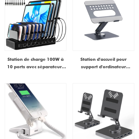
Station de charge 100W à
Station d'accueil pour
10 ports avec séparateurs
support d'ordinateur
réglables, chargeur multi
portable rotatif à 360° en
USB type-c pour téléphones
aluminium avec hauteur
et tablettes
réglable | Hub USB-C 7-en-
1 pour MacBook | Fabricant
OEM/ODM