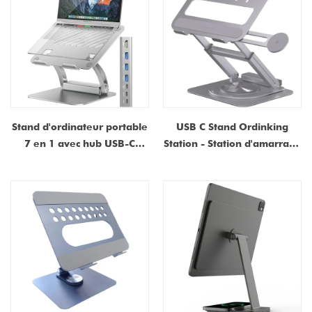
Stand d'ordinateur portable
USB C Stand Ordinking
7 en 1 avec hub USB-C
Station - Station d'amarrage
détachable | Facture de
magnétique 6in1 avec IMS |
100W PD, station d'accueil
Usine directe de Dongguan,
pour ordinateur portable en
Chine
aluminium ergonomique
pour les ordinateurs
portables de 10 à 17 ",
MacBook - Fabricant OEM