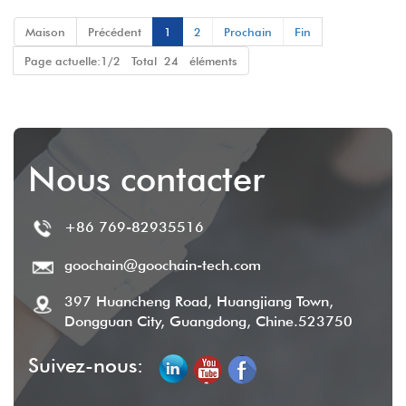
Fabricant OEM en Chine
Maison
Précédent
1
2
Prochain
Fin
Page actuelle:1/2 Total 24 éléments
Nous contacter
+86 769-82935516
goochain@goochain-tech.com
397 Huancheng Road, Huangjiang Town,
Dongguan City, Guangdong, Chine.523750
Suivez-nous: