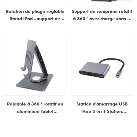
Rotation de pliage réglable
Support de comprimé rotatif
Stand iPad - support de
à 360 ° avec charge sans fil
tablette en alliage en
magnétique 15W -
aluminium pour bureau
Fournisseur d'usine
Poldable à 360 ° rotatif en
Station d'amarrage USB
aluminium Tablet
Hub 3 en 1 Station
d'amarrage en alliage avec
d'amarrage - 4K Sortie
HDMI | Fabricant de Chine
HDMI, ports USB 3.0 et
charge PD de 100W -