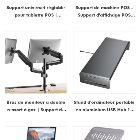
Support universel réglable
Support de machine POS –
pour tablette POS |
Support d'affichage POS
VESA75×75 et 100×100 |
réglable rotatif à 360° |
Fabricant OEM/ODM
Support de comptoir de
terminal de carte de crédit -
COPIE - pkinlm
Bras de moniteur à double
Stand d'ordinateur portable
ressort à gaz | Support de
en aluminium USB Hub 10
bureau réglable robuste
en 1 | Monitor Riser avec
pour écrans de 17 à 32
100W PD, HDMI 4K, ports
pouces | Fabricant
USB 5 Gbit / sb | Fabricant
OEM/ODM
OEM / ODM