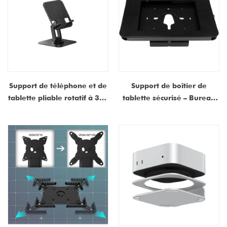
Support de téléphone et de
Support de boîtier de
tablette pliable rotatif à 360
tablette sécurisé – Bureau
° pour bureau – Support de
ou support mural en acier
bureau antidérapant
antivol verrouillable pour
réglable pour appareils de
iPad/tablettes 9,7"
4,7 à 13 pouces