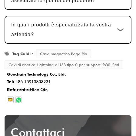
assicurate la qualità del prodotto?
l'approvazione del campione
5-7 giorni
lavorativi
, con modifiche apportate in base
In quali prodotti è specializzata la vostra
al feedback.
azienda?
Produzione di massa e controllo
qualità
: Dopo l'approvazione del campione,
Tag Caldi :
Cavo magnetico Pogo Pin
il ciclo produttivo è
15-20 giorni
lavorativi
, garantendo che ogni dettaglio
Cavi di ricarica Lightning e USB tipo C per supporti POS iPad
Goochain Technology Co., Ltd.
soddisfi lo standard.
Tel:
+86 15913803231
Consegna e servizio post-vendita
: Una
Referente:
Ellen Qin
volta completata la produzione, i tempi di
consegna sono in genere
2-5 giorni
lavorativi
e forniamo un servizio post-
vendita completo per garantire la
Contattaci
soddisfazione del cliente.