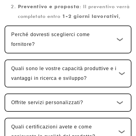
Preventivo e proposta
: Il preventivo verrà
completato entro
1-2 giorni lavorativi
,
insieme ad una proposta tecnica.
Perché dovresti sceglierci come
Progettazione e sviluppo
fornitore?
personalizzati
: Una volta confermato il
preventivo, viene avviato il ciclo di sviluppo
personalizzato standard
10-15 giorni
Quali sono le vostre capacità produttive e i
lavorativi
. Per i prodotti PCBA
vantaggi in ricerca e sviluppo?
multifunzionali, tra cui progettazione
hardware, progettazione PCBA e sviluppo
Offrite servizi personalizzati?
software, il ciclo è in genere
25-30 giorni
.
Conferma e modifiche del campione
:
Forniamo campioni per la conferma del
Quali certificazioni avete e come
cliente. In genere è necessaria