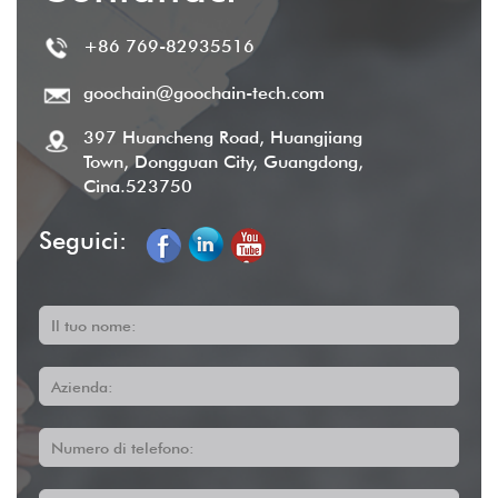
+86 769-82935516
goochain@goochain-tech.com
397 Huancheng Road, Huangjiang
Town, Dongguan City, Guangdong,
Cina.523750
Seguici:
Il tuo nome:
Azienda:
Numero di telefono: