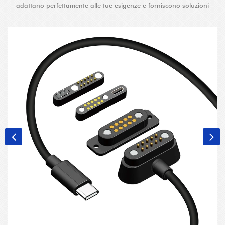
adattano perfettamente alle tue esigenze e forniscono soluzioni
avanzate.