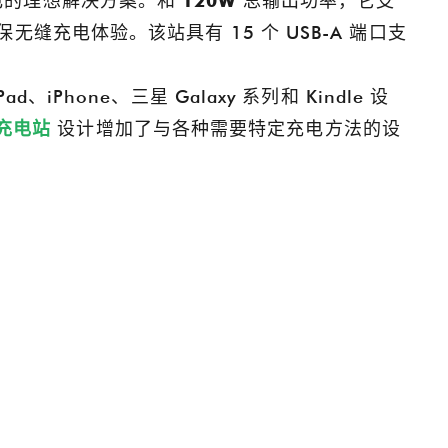
备充电的理想解决方案。和
120W
总输出功率，它支
充电体验。该站具有 15 个 USB-A 端口支
ad、iPhone、三星 Galaxy 系列和 Kindle 设
 充电站
设计增加了与各种需要特定充电方法的设
选择正确的POS支架：确保有效付款终端安装的指南
2025-02-08 09:23:20
如何选择合适的POS支架 高质量的POS展位可
最新创新成果，
谷
提高零售和酒店设置中的付款效率，安全性和
制电缆组件和
H
客户互动。无论您是需要可调节的P​​OS终端支
活动提供了与全
平
架，用于平板电脑和读卡器的双付款支架，还
我们作为零
是壁挂式的POS持有人，选择正确的支架可增
充电解决方案
强工作流程和空间管理。 在谷诚，我们为各种
识的宝贵机
行业生产耐用且可定制的POS。探索我们的顶