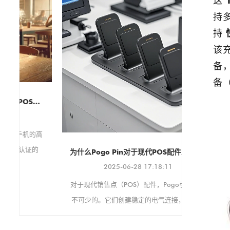
这
架，适用于各种环境。 该保护
壳支持 VESA 100x100mm 和
持
75x75mm 安装标准，确保与
持
各种支架和显示器兼容。它还
该
支持纵向和横向两种显示方
向，可根据您的具体需求进行
备
调整。
备
我们非常高
 - 快速和可定制的充电解决方案
将于今年9
子消
高
的
为什么Pogo Pin对于现代POS配件至关重要
快
2025-06-28 17:18:11
定
对于现代销售点（POS）配件，Pogo引脚是必
不可少的。它们创建稳定的电气连接，非常适
合繁忙的零售设置，这些设置不断使用设备。