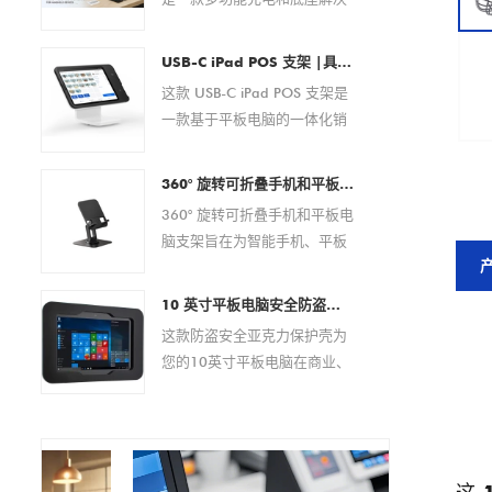
方案，专为条码扫描仪、PDA
设备、平板电脑、智能手机和
USB-C iPad POS 支架 |具有集成支付解决方案的平板电脑 POS 底座（OEM/ODM 制造商）
其他便携式电子设备而设计。
这款 USB-C iPad POS 支架是
它具有可靠的磁性弹簧针连
一款基于平板电脑的一体化销
接，可在商业和企业环境中提
售点解决方案，专为现代零售
供安全的对接、稳定的电力传
和酒店环境而设计。它无需外
输以及便捷的日常操作。 作为
360° 旋转可折叠手机和平板电脑支架 – 适用于 4.7–13 英寸设备的可调节防滑桌面支架
部设备即可实现快速设置、无
经验丰富的 OEM/ODM 制造
360° 旋转可折叠手机和平板电
缝支付处理和高效电缆管理。
商，Goochain 提供全面的定
脑支架旨在为智能手机、平板
该 POS 底座广泛兼容 USB-C
制服务，包括 pogo pin 布
电脑、电子阅读器和其他 4.7
iPad 型号，具有稳定的性能、
局、充电规格、外壳设计、
至 13 英寸的移动设备提供稳
现代的美感和灵活的定制选
10 英寸平板电脑安全防盗亚克力保护壳 |自助服务终端、POS、商店展示架 - 来自中国的厂家直销制造商
PCB 开发、品牌推广和量产支
定且符合人体工程学的支撑。
项，是分销商、系统集成商和
这款防盗安全亚克力保护壳为
持，帮助客户为其设备打造量
该支架具有完全可调的视角、
品牌所有者的理想选择。
您的10英寸平板电脑在商业、
身定制的充电解决方案。
360 度旋转底座和可折叠设
零售或公共场所提供可靠的保
计，非常适合办公室、家庭、
护方案。其坚固耐用的亚克力
视频通话、在线会议、阅读和
材质可有效防止盗窃和篡改，
多媒体娱乐。
同时提供易于安装的多功能支