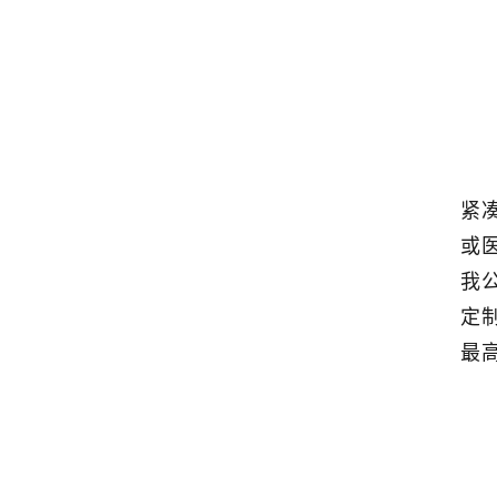
紧
或
我
定
最