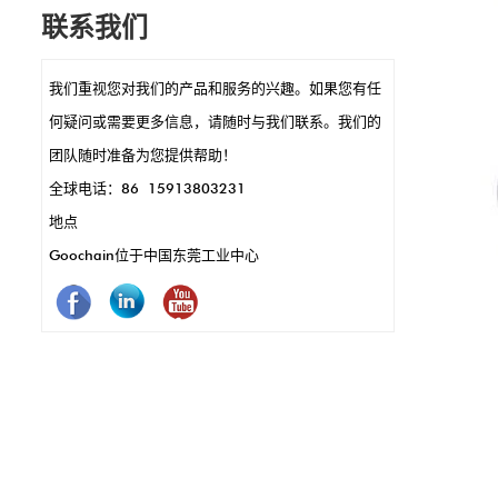
它们的小尺寸可以进行时尚，紧凑的POS设
联系我们
计，例如在手持式终端或读卡器中。 POGO引
脚还可以实现快速数据传输和充电，这是快速
我们重视您对我们的产品和服务的兴趣。如果您有任
交易的关键。另外，它们耐用且耐腐蚀，这意
何疑问或需要更多信息，请随时与我们联系。我们的
味着更少的维护和更长的使用。简而言之，
团队随时准备为您提供帮助！
Pogo引脚使POS系统的运作效果更好，更快，
全球电话：86 15913803231
更可靠。
地点
Goochain位于中国东莞工业中心