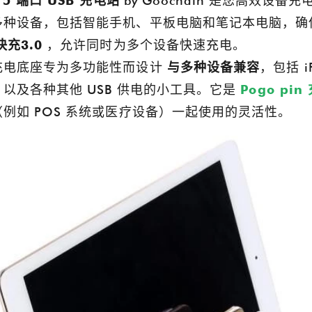
15 端口 USB 充电站
by Goochain 是您高效设
多种设备，包括智能手机、平板电脑和笔记本电脑，确保无缝
快充3.0
，允许同时为多个设备快速充电。
充电底座专为多功能性而设计
与多种设备兼容
，包括 iP
Goochain亮相2025年德国柏林国际电子消费品展览会
，以及各种其他 USB 供电的小工具。它是
Pogo pin
2025-08-13 20:19:25
（例如 POS 系统或医疗设备）一起使用的灵活性。
兴地宣布，东莞谷诚科技有限公司
谷诚闪耀CES 2025
月参加在柏林举办的2025年国际电
2025-01-16 20:18:55
费品展览会（IFA 2025）。
谷诚在 CES 2025 上展示了其
包括磁性 Pogo Pin 充电站、定
USB Type-C PD 分线盒。此次
球客户联系、获得行业见解并突出
售和医疗保健领域 POS 硬件和
制造商、供应商和工厂的专业知
会。