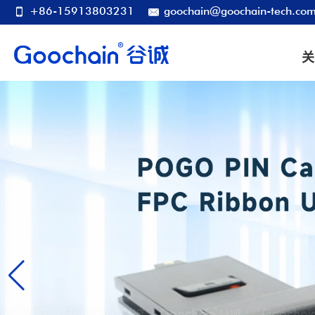
+86-15913803231
goochain@goochain-tech.co
关