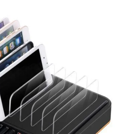
级产品： POS端子支架PS-1020 - 可调节可调
节，以进行平滑交易。 2合1 POS支架 - 支持
平板电脑和读卡器。 通用的安全POS立场 - 稳
定，符合人体工程学和盗窃。 壁挂式POS平板
电脑支架 - 节省空间，是自助服务亭的理想选
择。 作为POS摊位制造商和供应商，我们提供
OEM和ODM自定义和工厂定向定价。立即与
我们联系，以找到最适合您的公司的POS
Mount！