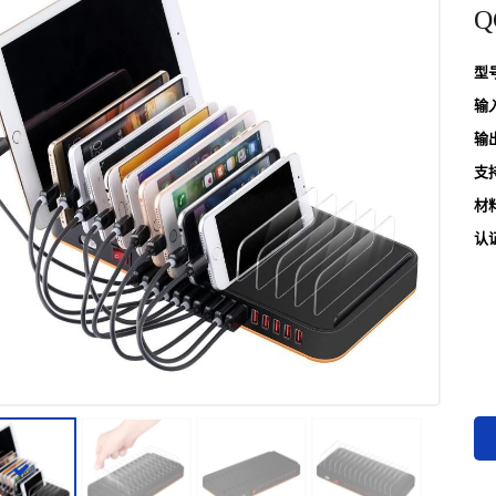
Q
型
输
输
支
材
认