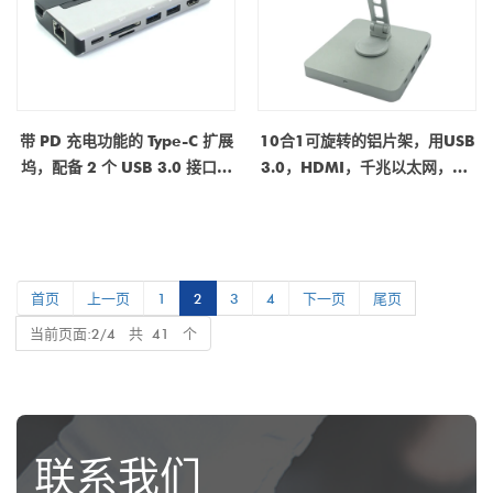
带 PD 充电功能的 Type-C 扩展
10合1可旋转的铝片架，用USB
坞，配备 2 个 USB 3.0 接口、
3.0，HDMI，千兆以太网，PD
SD/TF 卡槽、RJ45 网口及
|集线器对接站制造商
HDMI 接口 | 多端口 USB-C 集
线器
首页
上一页
1
2
3
4
下一页
尾页
当前页面:2/4 共 41 个
联系我们