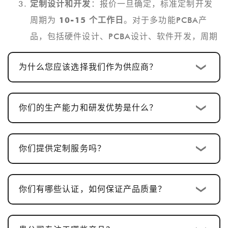
定制设计和开发
：报价一旦确定，标准定制开发
周期为
10-15 个工作日
。对于多功能PCBA产
品，包括硬件设计、PCBA设计、软件开发，周期
通常为
25-30天
。
为什么您应该选择我们作为供应商？
样品确认及修改
：我们提供样品供客户确认。样
品批准通常需要
5-7 个工作日
，并根据反馈进行
调整。
你们的生产能力和研发优势是什么？
量产及品质检验
：样品批准后，生产周期为
15-
20 个工作日
，确保每一个细节都符合标准。
你们提供定制服务吗？
发货及售后服务
：生产完成后，交货时间通常为
2-5 个工作日
，并且我们提供完善的售后服务，
以确保客户满意。
你们有哪些认证，如何保证产品质量？