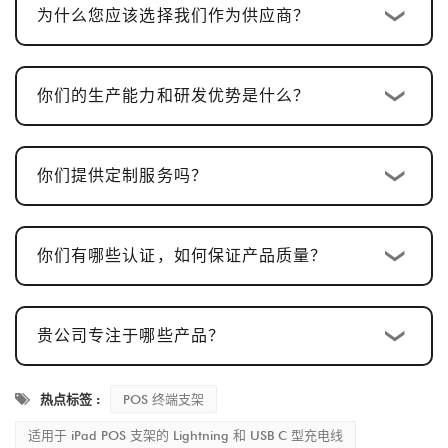
为什么您应该选择我们作为供应商？
样品确认及修改
：我们提供样品供客户确认。样
品批准通常需要
5-7 个工作日
，并根据反馈进行
调整。
你们的生产能力和研发优势是什么？
量产及品质检验
：样品批准后，生产周期为
15-
20 个工作日
，确保每一个细节都符合标准。
你们提供定制服务吗？
发货及售后服务
：生产完成后，交货时间通常为
2-5 个工作日
，并且我们提供完善的售后服务，
以确保客户满意。
你们有哪些认证，如何保证产品质量？
贵公司专注于哪些产品？
热点标签 :
POS 终端支架
适用于 iPad POS 支架的 Lightning 和 USB C 型充电线