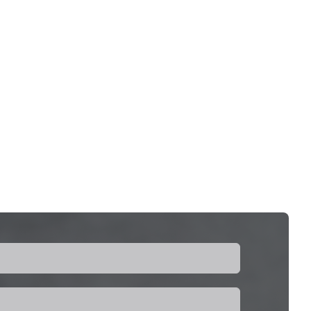
定，符合人体工程学和盗窃。 壁挂式POS平板
电脑支架 - 节省空间，是自助服务亭的理想选
择。 作为POS摊位制造商和供应商，我们提供
OEM和ODM自定义和工厂定向定价。立即与
我们联系，以找到最适合您的公司的POS
Mount！