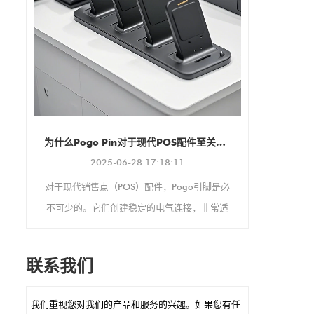
支持纵向和横向两种显示方
Goochain亮相2025年德国柏林国际电子消费品展览会
向，可根据您的具体需求进行
2025-08-13 20:19:25
调整。
我们非常高兴地宣布，东莞谷诚科技有限公司
将于今年9月参加在柏林举办的2025年国际电
子消费品展览会（IFA 2025）。
谷
为什么Pogo Pin对于现代POS配件至关重要
U
1
go引脚是必
连接，非常适
断使用设备。
的POS设
联系我们
 POGO引
电，这是快速
我们重视您对我们的产品和服务的兴趣。如果您有任
耐腐蚀，这意