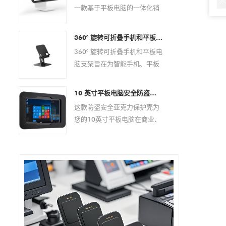
它具有可靠的磁性弹簧针连
一款基于平板电脑的一体化销
接，可在商业和企业环境中提
售点解决方案，专为现代零售
供安全的对接、稳定的电力传
和酒店环境而设计。它无需外
输以及便捷的日常操作。 作为
360° 旋转可折叠手机和平板电脑支架 – 适用于 4.7–13 英寸设备的可调节防滑桌面支架
部设备即可实现快速设置、无
经验丰富的 OEM/ODM 制造
360° 旋转可折叠手机和平板电
缝支付处理和高效电缆管理。
商，Goochain 提供全面的定
脑支架旨在为智能手机、平板
该 POS 底座广泛兼容 USB-C
制服务，包括 pogo pin 布
电脑、电子阅读器和其他 4.7
iPad 型号，具有稳定的性能、
局、充电规格、外壳设计、
至 13 英寸的移动设备提供稳
现代的美感和灵活的定制选
10 英寸平板电脑安全防盗亚克力保护壳 |自助服务终端、POS、商店展示架 - 来自中国的厂家直销制造商
PCB 开发、品牌推广和量产支
定且符合人体工程学的支撑。
项，是分销商、系统集成商和
这款防盗安全亚克力保护壳为
持，帮助客户为其设备打造量
该支架具有完全可调的视角、
品牌所有者的理想选择。
您的10英寸平板电脑在商业、
身定制的充电解决方案。
360 度旋转底座和可折叠设
零售或公共场所提供可靠的保
计，非常适合办公室、家庭、
护方案。其坚固耐用的亚克力
视频通话、在线会议、阅读和
材质可有效防止盗窃和篡改，
多媒体娱乐。
同时提供易于安装的多功能支
架，适用于各种环境。 该保护
壳支持 VESA 100x100mm 和
75x75mm 安装标准，确保与
各种支架和显示器兼容。它还