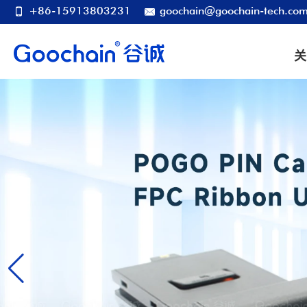
+86-15913803231
goochain@goochain-tech.co
关