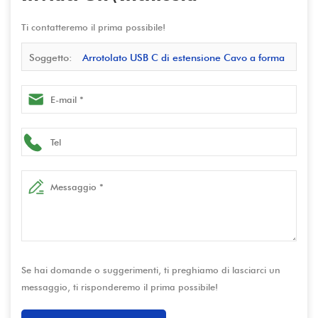
Ti contatteremo il prima possibile!
Soggetto:
Arrotolato USB C di estensione Cavo a forma
di U USB 3.1 Gen 2 a forma di U USB 3 A femmina 3A
Video rapido e video 4K compatibili per laptop, dock,
monitor
Se hai domande o suggerimenti, ti preghiamo di lasciarci un
messaggio, ti risponderemo il prima possibile!