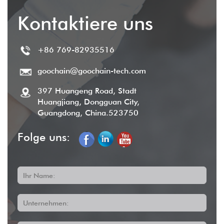
wir bieten umfassenden After-Sales-Service,
Kontaktiere uns
um die Kundenzufriedenheit sicherzustellen.
+86 769-82935516
goochain@goochain-tech.com
397 Huangeng Road, Stadt
Huangjiang, Dongguan City,
Guangdong, China.523750
Folge uns:
Ihr Name:
Unternehmen: