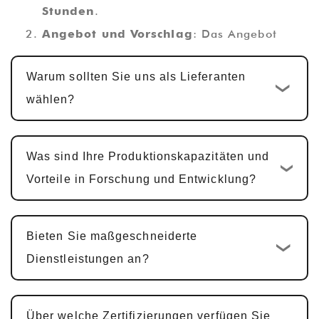
Stunden
.
Angebot und Vorschlag
: Das Angebot
wird innerhalb von abgeschlossen
1-2
Warum sollten Sie uns als Lieferanten
Werktage
, zusammen mit einem
wählen?
technischen Vorschlag.
Kundenspezifisches Design und
Entwicklung
: Sobald das Angebot bestätigt
Was sind Ihre Produktionskapazitäten und
ist, beginnt der standardmäßige
Vorteile in Forschung und Entwicklung?
kundenspezifische Entwicklungszyklus
10-15
Werktage
. Für multifunktionale PCBA-
Bieten Sie maßgeschneiderte
Produkte, einschließlich Hardware-Design,
Dienstleistungen an?
PCBA-Design und Software-Entwicklung,
beträgt der Zyklus typischerweise
25-30
Tage
.
Über welche Zertifizierungen verfügen Sie