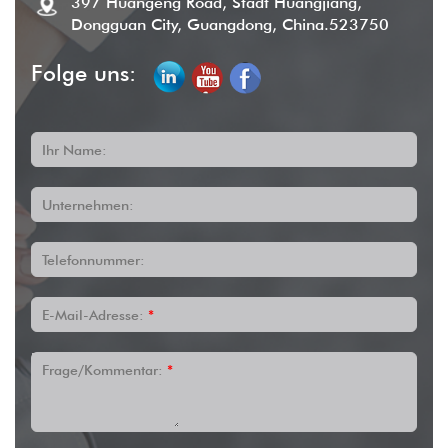
397 Huangeng Road, Stadt Huangjiang,
Dongguan City, Guangdong, China.523750
Folge uns:
Ihr Name:
Unternehmen:
Telefonnummer:
E-Mail-Adresse:
*
Frage/Kommentar:
*