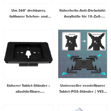
Um 360° drehbarer,
Sicherheits-Anti-Diebstahl-
faltbarer Telefon- und
Acrylhülle für 10-Zoll-
Tablet-Ständer für den
Tablets | Kiosk-, POS-,
Schreibtisch – verstellbarer,
Ladendisplay-Halterung –
rutschfester Desktop-Halter
Direkthersteller aus China
für 4,7–13-Zoll-Geräte
Sicherer Tablet-Ständer –
Universeller verstellbarer
abschließbare,
Tablet-POS-Ständer | VESA
diebstahlsichere
75×75 & 100×100 |
Schreibtisch- oder
OEM-/ODM-Hersteller
Wandhalterung aus Stahl