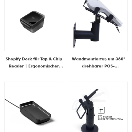
für 9,7-Zoll-iPad/Tablets
Shopify Dock für Tap & Chip
Wandmontierter, um 360°
Reader | Ergonomischer
drehbarer POS-
Ständer für sichere
Terminalständer –
Einzelhandelszahlungen
Universeller
Kreditkartenautomatenhalt
er für Einzelhandel und
Restaurant