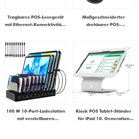
Tragbares POS-Lesegerät
Maßgeschneiderter
mit Ethernet-Konnektivität |
drehbarer POS-
Spezielle Kundenanzeige
Schwenkständer aus Metall
und Shopify-Integration
| Hersteller von frei
einstellbaren POS-System-
Displayhalterungen
100 W 10-Port-Ladestation
Kiosk POS Tablet-Ständer
mit verstellbaren
für iPad 10. Generation
Trennwänden – Multi-USB-
10,9 Zoll und 11 Zoll | Um
Typ-C-Ladegerät für
360° drehbarer iPad-