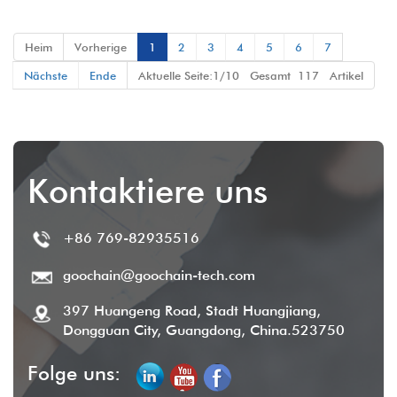
Telefone und Tablets
Ständer für den
Einzelhandel
Heim
Vorherige
1
2
3
4
5
6
7
Nächste
Ende
Aktuelle Seite:1/10 Gesamt 117 Artikel
Kontaktiere uns
+86 769-82935516
goochain@goochain-tech.com
397 Huangeng Road, Stadt Huangjiang,
Dongguan City, Guangdong, China.523750
Folge uns: