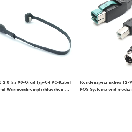
 2,0 bis 90-Grad Typ-C-FPC-Kabel
Kundenspezifisches 12-V
mit Wärmeschrumpfschläuchen-
POS-Systeme und medizin
Hersteller für Tablet & iPad POS-
Hersteller von Strom- u
ahlungssysteme | ISO 9001 & ISO
13485 zertifiziert