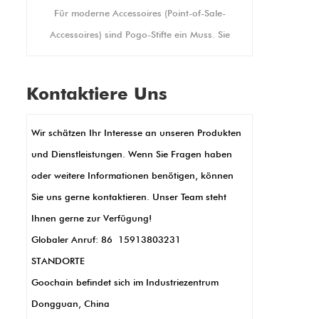
kun
-Sale-
Displays gewährleisten. Es
bietet auch Hoch- und
uss. Sie
QuerformatDadurch lässt es
Veran
ndungen,
sich an Ihre individuellen
mit 
ge
Anzeigeanforderungen
Kontaktiere Uns
Bran
n, in
anpassen.
Exper
werden.
Wir schätzen Ihr Interesse an unseren Produkten
für
lanke,
und Dienstleistungen. Wenn Sie Fragen haben
Ein
ndheld -
oder weitere Informationen benötigen, können
-Stifte
Sie uns gerne kontaktieren. Unser Team steht
ng und
Ihnen gerne zur Verfügung!
e Daten
Globaler Anruf: 86 15913803231
dem sind
STANDORTE
gen
Goochain befindet sich im Industriezentrum
g und
Dongguan, China
Kurz