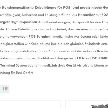
r
Kundenspezifische Kabelbäume für POS- und medizinische Ge
uverlässigkeit, Sicherheit und Leistung erfüllen. Als
Hersteller
mit
FD
ikgefertigt
,
anpassbar
Kabelbaumlösungen, die speziell für den Eins
te
. Unsere Kabelbäume sind so konstruiert, dass sie eine nahtlose In
ie eine verwenden
POS-Terminal
, medizinische Ausrüstung oder Under
ebigkeit stellen wir Kabelbäume her, die den globalen StUndards ents
hriften zu gewährleisten. Jeder Kabelbaum ist auf die individuellen An
ialien in medizinischer Qualität und strenge Tests
FDA
and
ISO 1348
Terminal
System oder ein
medizinisches Gerät
Als Lösung bieten un
ndung für Ihre Geräte.