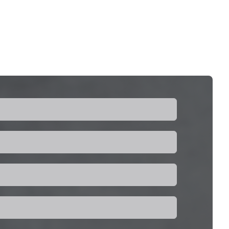
2-in-1 POS-Ständer-Unterstützt sowohl
Tablets als auch Kartenleser. Universeller
sicherer POS-Stand-stabil, ergonomisch
und Diebstahlresistent. Wall-montierte POS-
Tablet-Halter-Raumsparende und ideal für
Selbstbedienungskioske. Als POS-
Standhersteller und Lieferant bieten wir
OEM- und ODM-Anpassungen sowie
pfrikumseitige Preisgestaltung an.
Kontaktieren Sie uns noch heute, um das
beste POS -Mount für Ihr Unternehmen zu
finden!