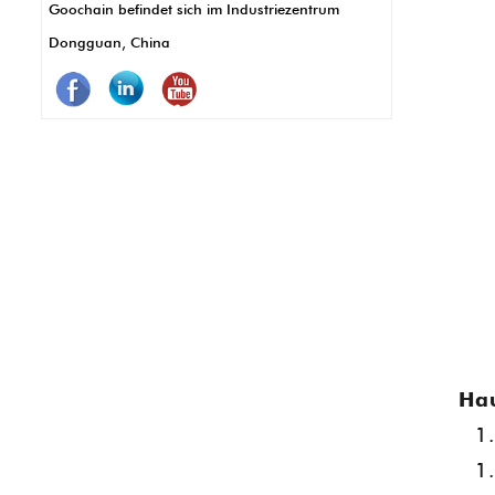
Goochain befindet sich im Industriezentrum
Korrosion, was weniger Wartung und
Dongguan, China
längere Verwendung bedeutet. Kurz
gesagt, Pogo -Stifte lassen POS -Systeme
besser, schneller und zuverlässig besser
funktionieren.
Ha