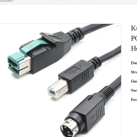
nkabeln
K
P
H
Die
Str
Ger
Ver
Ein