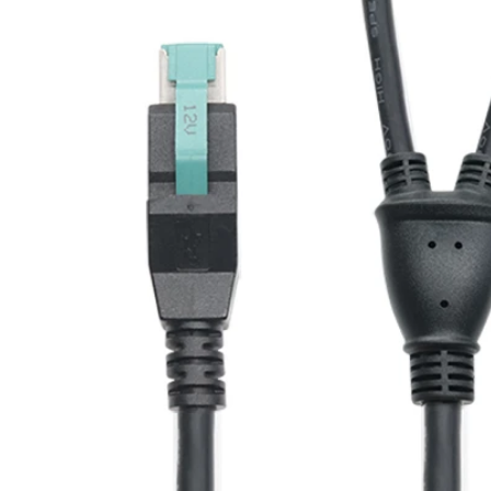
seine neuesten Innovationen, 
magnetische Pogo-Pin-Ladest
kundenspezifische Kabelbaugr
USB-Typ-C-PD-Splitterboxen
Veranstaltung bot wertvolle Gel
mit globalen Kunden in Kontakt 
Brancheneinblicke zu gewinnen 
Expertise als Hersteller, Lieferan
für POS-Hardware und Ladelö
Einzelhandel und im Gesundhe
hervorzuheben.