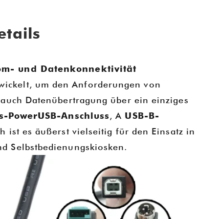
tails
rom- und Datenkonnektivität
ickelt, um den Anforderungen von
 auch Datenübertragung über ein einziges
gs-PowerUSB-Anschluss
, A
USB-B-
 ist es äußerst vielseitig für den Einsatz in
d Selbstbedienungskiosken.
ES 2025
Goochain-Technologie auf der CES 2025 | Präsentation innovativer POS-Halterungen und Tablet-Ladelösungen
2024-12-20 16:57:03
So
 CES 2025
Goochain wird auf der CES 2025 am Stand