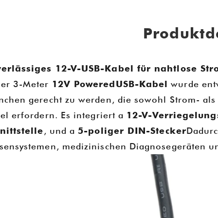
Produktde
erlässiges 12-V-USB-Kabel für nahtlose St
er 3-Meter
12V PoweredUSB-Kabel
wurde entw
nchen gerecht zu werden, die sowohl Strom- als
el erfordern. Es integriert a
12-V-Verriegelun
nittstelle
, und a
5-poliger DIN-Stecker
Dadurch
Goochain bei IFA 2025 - Berlin, Deutschland
sensystemen, medizinischen Diagnosegeräten un
2025-08-13 20:19:25
 uns, Ihnen mitteilen zu können,
Goochain glänzt auf der C
guan Goochain Technology Co.,
2025-01-16 20:18:55
tember bei der IFA 2025 in Berlin
ausstellen wird.
Goochain präsentierte auf der