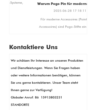
Montagestandards, die die
,
Warum Pogo Pin für moderne POS -Accessoires unerlässlich ist
Kompatibilität mit einer
2025-06-28 17:18:11
Vielzahl von Ständern und
ne
Für moderne Accessoires (Point-of-Sale-
Displays gewährleisten. Es
bietet auch Hoch- und
Accessoires) sind Pogo-Stifte ein Muss. Sie
QuerformatDadurch lässt es
erstellen stabile elektrische Verbindungen,
sich an Ihre individuellen
re
die sich perfekt für geschäftige
Anzeigeanforderungen
Kontaktiere Uns
Einzelhandelseinstellungen eignen, in
anpassen.
denen Geräte ständig verwendet werden.
Wir schätzen Ihr Interesse an unseren Produkten
Ihre kleine Größe ermöglicht schlanke,
und Dienstleistungen. Wenn Sie Fragen haben
kompakte POS -Designs, wie in Handheld -
oder weitere Informationen benötigen, können
Terminals oder Kartenlesern. POGO -Stifte
Sie uns gerne kontaktieren. Unser Team steht
ermöglichen auch die Übertragung und
Ihnen gerne zur Verfügung!
das Ladung der Daten für schnelle Daten
Globaler Anruf: 86 15913803231
für schnelle Transaktionen. Außerdem sind
STANDORTE
sie langlebig und resistent gegen