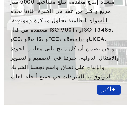
منشأة إنتاج متقدمة تبلغ مساحتها 5000 متر
مربع وأكثر من عقد من الخبرة، فإننا نخدم
الأسواق العالمية بحلول مبتكرة وموثوقة.
معتمدة من قبل ISO 9001، وISO 13485،
وCE، وRoHS، وFCC، وReach، وUKCA،
ونحن نضمن أن كل منتج يلبي معايير الجودة
والامتثال الدولية. خبرتنا في التصميم والتطوير
والإنتاج على نطاق واسع تجعلنا الشريك
الموثوق به للشركات في جميع أنحاء العالم.
أكثر+