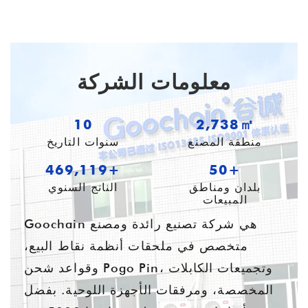
معلومات الشركة
10
3,625㎡
منطقة المصنع
سنوات التاريخ
621,050+
54+
بلدان ومناطق
الناتج السنوي
المبيعات
Goochain هي شركة تصنيع رائدة ومصنع
متخصص في ملحقات أنظمة نقاط البيع،
وقواعد شحن Pogo Pin، وتجميعات الكابلات
المخصصة، ومرفقات الأجهزة اللوحية. بفضل