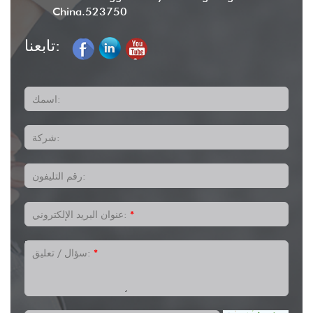
China.523750
تابعنا:
اسمك:
شركة:
رقم التليفون:
*
عنوان البريد الإلكتروني:
*
سؤال / تعليق: