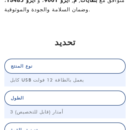
متوافق مع
بنفايات
,
م
,
ايزو 9001
، و
ايزو 13485
،
وضمان السلامة والجودة والموثوقية.
تحديد
نوع المنتج
كابل USB يعمل بالطاقة 12 فولت
الطول
3 أمتار (قابل للتخصيص)