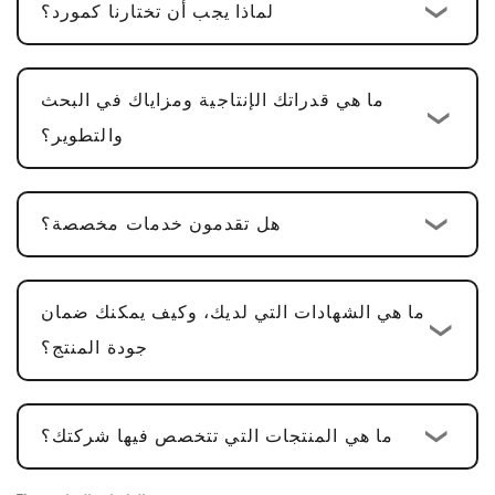
لماذا يجب أن تختارنا كمورد؟
PCBA متعددة الوظائف، بما في ذلك تصميم
الأجهزة، وتصميم PCBA، وتطوير البرامج، تكون
.
الدورة عادةً
25-30 يوما
ما هي قدراتك الإنتاجية ومزاياك في البحث
تأكيد العينة والتعديلات
: نحن نقدم عينات لتأكيد
والتطوير؟
العملاء. عادةً ما تستغرق الموافقة على العينة
5-
7 أيام عمل
، مع إجراء التعديلات بناءً على
هل تقدمون خدمات مخصصة؟
التعليقات.
الإنتاج الضخم وفحص الجودة
: بعد الموافقة على
العينة، تكون دورة الإنتاج
15-20 يوم عمل
، مما
ما هي الشهادات التي لديك، وكيف يمكنك ضمان
يضمن أن كل التفاصيل تلبي المعايير.
جودة المنتج؟
التسليم وخدمة ما بعد البيع
: بمجرد الانتهاء من
الإنتاج، يكون وقت التسليم عادةً
2-5 أيام عمل
،
ما هي المنتجات التي تتخصص فيها شركتك؟
ونحن نقدم خدمة ما بعد البيع شاملة لضمان رضا
العملاء.