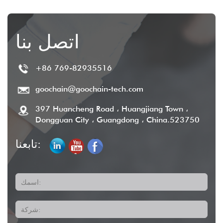
اتصل بنا
+86 769-82935516
goochain@goochain-tech.com
397 Huancheng Road ، Huangjiang Town ،
Dongguan City ، Guangdong ، China.523750
تابعنا:
اسمك:
شركة: