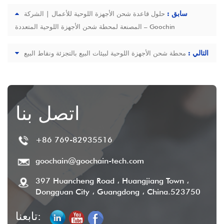
سابق :
حلول قاعدة شحن الأجهزة اللوحية للأعمال | الشركة
المصنعة لمحطة شحن الأجهزة اللوحية المتعددة – Goochin
التالي :
محطة شحن الأجهزة اللوحية لبيئات البيع بالتجزئة ونقاط البيع
اتصل بنا
+86 769-82935516
goochain@goochain-tech.com
397 Huancheng Road ، Huangjiang Town ،
Dongguan City ، Guangdong ، China.523750
تابعنا: