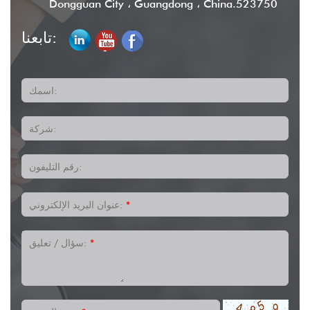
Dongguan City ، Guangdong ، China.523750
تابعنا:
اسمك:
شركة:
رقم التليفون:
*
عنوان البريد الإلكتروني:
*
سؤال / تعليق: