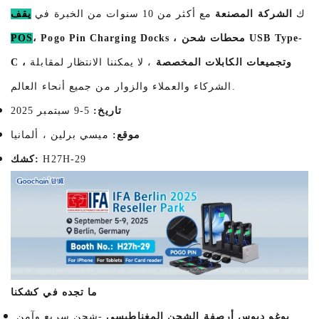
ك
الشركة المصنعة
مع أكثر من 10 سنوات من الخبرة في
يقف
، Pogo Pin Charging Docks ، محطات شحن USB Type-
POS
C ، وتجميعات الكابلات المخصصة
، لا يمكننا الانتظار لمقابلة
الشركاء والعملاء والزوار من جميع أنحاء العالم.
تاريخ:
5-9 سبتمبر 2025
موقع:
ميسي برلين ، ألمانيا
H27H-29
كشك:
ما تجده في كشكنا
بوغو دبوس أرصفة الشحن المغناطيسي
-شحن سريع وآمن