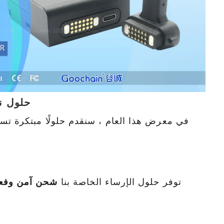
حلول نق
في معرض هذا العام ، سنقدم حلولًا مبتكرة تس
، توفر حلول الإرساء الخاصة بنا
شحن آمن وفع
تقنية Goochain في معرض CES 2025 | عرض حوامل نقاط البيع وحلول شحن الأجهزة اللوحية المبتكرة
Goochain يتألق في معرض 