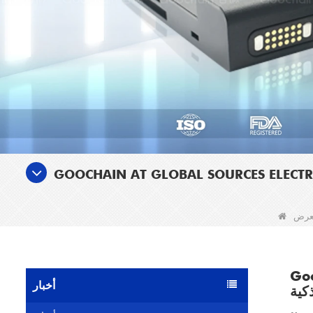
معرض
 حلول
أخبار
كية