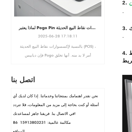
2.
التوجهات الرأسية والمناظر
.
الطبيعيةمما يجعلها قابلة للتكيف
ه
مع احتياجات العرض الفريدة
الخاصة بك.
لماذا يعتبر Pogo Pin ضروريًا لإكسسوارات نقاط البيع الحديثة
ك
.
2025-06-28 17:18:11
سر
بالنسبة لإكسسوارات نقاط البيع الحديثة (POS) ،
بك ، مع حلول مخصصة مصممة لتلبية احتياجاتك.
فإن دبابيس Pogo أمر لا بد منه. أنها تخلق
اتصالات كهربائية مستقرة ، مثالية لإعدادات البيع
بالتجزئة المزدحمة حيث تكون الأجهزة قيد
اتصل بنا
الاستخدام باستمرار. يسمح حجمها الصغير
بتصميمات POS الأنيقة والمدمجة ، كما هو الحال
نحن نقدر اهتمامك بمنتجاتنا وخدماتنا. إذا كان لديك أي
في المحطات المحمولة المحمولة أو قراء
أسئلة أو كنت بحاجة إلى مزيد من المعلومات، فلا تتردد
البطاقات. تتيح دبابيس POGO أيضًا نقل البيانات
في الاتصال بنا. فريقنا جاهز لمساعدتك!
السريعة والشحن ، وهي مفتاح للمعاملات
مكالمة عالمية: 86 15913803231
السريعة. بالإضافة إلى ذلك ، فهي متينة ومقاومة
المواقع