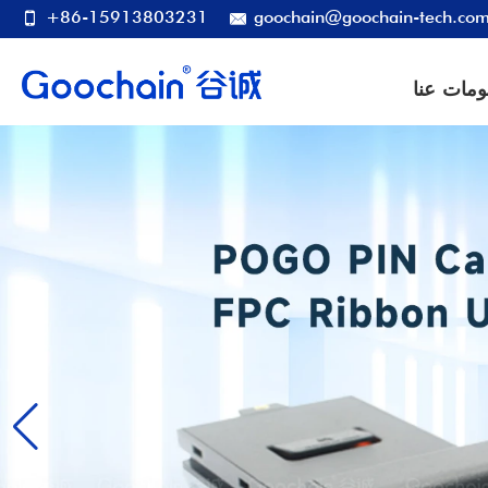
+86-15913803231
goochain@goochain-tech.co
ومات عنا