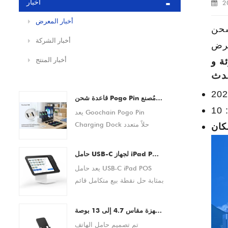
أخبار
2
أخبار المعرض
شحن
أخبار الشركة
رض
أخبار المنتج
حدث
قاعدة شحن Pogo Pin للماسحات الضوئية للرموز الشريطية وأجهزة المساعد الرقمي الشخصي والأجهزة اللوحية والهواتف الذكية من مُصنع OEM/ODM مخصص
يعد Goochain Pogo Pin
Charging Dock حلاً متعدد
كان
الاستخدامات للشحن والإرساء
مصممًا للماسحات الضوئية
حامل USB-C لجهاز iPad POS | منصة نقاط البيع للكمبيوتر اللوحي مع حل الدفع المتكامل (الشركة المصنعة OEM/ODM)
للرموز الشريطية وأجهزة
يعد حامل USB-C iPad POS
المساعد الرقمي الشخصي
بمثابة حل نقطة بيع متكامل قائم
والأجهزة اللوحية والهواتف الذكية
على الأجهزة اللوحية مصمم
وغيرها من المعدات الإلكترونية
لبيئات البيع بالتجزئة والضيافة
المحمولة. يتميز بوصلة دبوس
حامل للهاتف والكمبيوتر اللوحي قابل للطي بزاوية 360 درجة للمكتب - حامل سطح مكتب قابل للتعديل ومضاد للانزلاق للأجهزة مقاس 4.7 إلى 13 بوصة
الحديثة. فهو يتيح الإعداد السريع
بوجو مغناطيسية موثوقة، فهو
تم تصميم حامل الهاتف