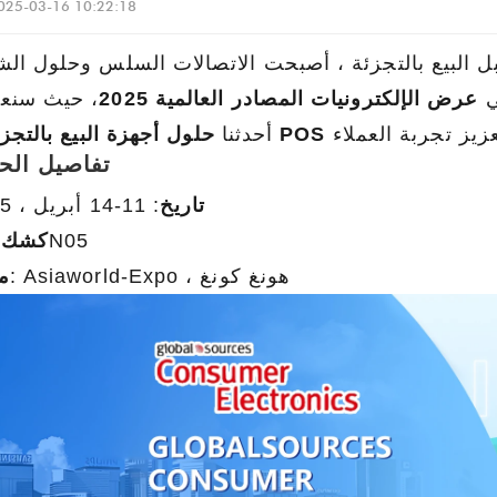
025-03-16 10:22:18
ل البيع بالتجزئة ، أصبحت الاتصالات السلس وحلول ال
ي
عرض الإلكترونيات المصادر العالمية 2025
، حيث سنع
حلول أجهزة البيع بالتجزئة و POS
أحدثنا
تفاصيل ال
تاريخ
: 11-14 أبريل ، 2025
: 10N05
كشك
: Asiaworld-Expo ، هونغ كونغ
م