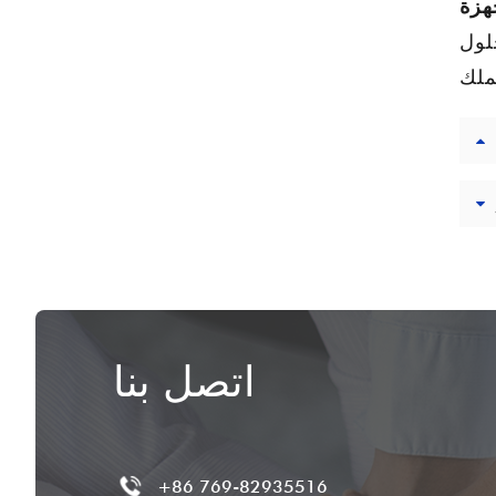
لول
اتصل بنا
+86 769-82935516