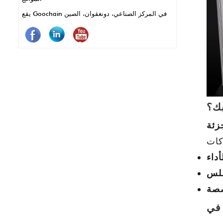
للتآكل ، مما يعني أقل صيانة واستخدام أطول.
يقع Goochain في المركز الصناعي، دونغقوان، الصين
باختصار ، تجعل دبابيس POGO أنظمة نقاط البيع
تعمل بشكل أفضل وأسرع وأكثر موثوقية.
بك؟
زئة
داء
سلس
صصة