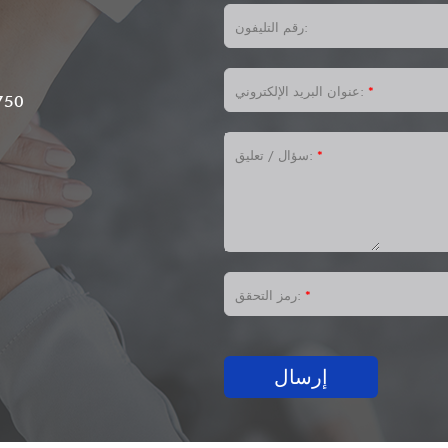
رقم التليفون:
،
*
عنوان البريد الإلكتروني:
750
*
سؤال / تعليق:
*
رمز التحقق:
إرسال