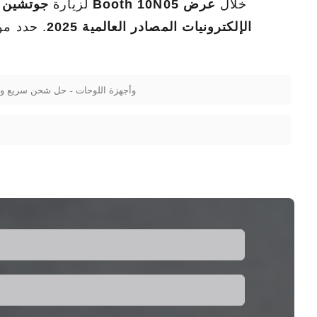
خلال
عرض
جوتشين في Booth 10N05
لزيارة
الإلكترونيات المصادر العالمية 2025
. حدد مو
Dock الشحن اللاسلكي Pogo Pin for Retail POS Systems وأجهزة اللوحات 