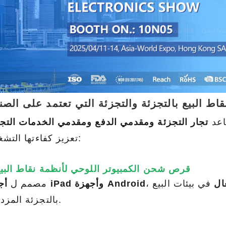
اط البيع بالتجزئة والتجزئة التي تعتمد على الصن
اعد
تجار التجزئة ومقدمي الدفع ومقدمي الخدمات التجا
تعزيز كفاءتها التشغيلية:
قرص شحن الكمبيوتر اللوحي لأنظمة نقاط البي
Goochain at IFA 2025 - برلين ، ألمانيا
ال
في بيئات البيع
أجهزة iPad وأجهزة Android
مصمم ل
2025-08-13 20:19:25
بالتجزئة المزدحمة.
يسعدنا أن نعلن أن شركة 
CES 2025
chain Technology Co. ، Ltd