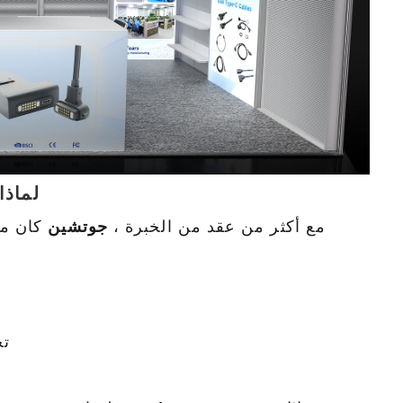
لة
مة
 ،
ع.
يع
لماذا
مع أكثر من عقد من الخبرة ،
جوتشين
كان مو
تح