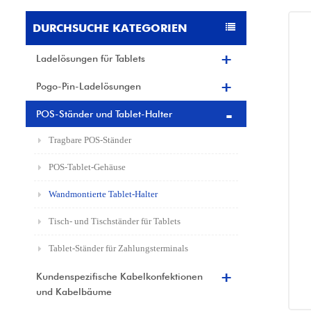
DURCHSUCHE KATEGORIEN
Ladelösungen für Tablets
Pogo-Pin-Ladelösungen
POS-Ständer und Tablet-Halter
Tragbare POS-Ständer
POS-Tablet-Gehäuse
Wandmontierte Tablet-Halter
Tisch- und Tischständer für Tablets
Tablet-Ständer für Zahlungsterminals
Kundenspezifische Kabelkonfektionen
und Kabelbäume