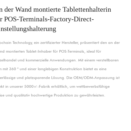
n der Wand montierte Tablettenhalterin
ür POS-Terminals-Factory-Direct-
nstellungshalterung
chain Technology, ein zertifizierter Hersteller, präsentiert den an der
d montierten Tablet-Inhaber für POS-Terminals, ideal für
zelhandel und kommerzielle Anwendungen. Mit einem verstellbaren
 mit 360 ° und einer langlebigen Konstruktion bietet es eine
erlässige und platzsparende Lösung. Die OEM/ODM-Anpassung ist
ekt in unserer 5000㎡-Fabrik erhältlich, um wettbewerbsfähige
ise und qualitativ hochwertige Produktion zu gewährleisten.