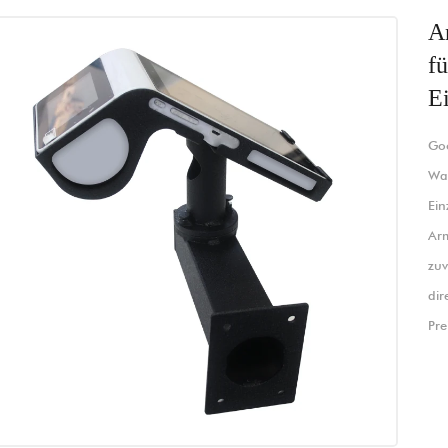
A
f
Ei
Goo
Wan
Ein
Arm
zuv
dir
Pre