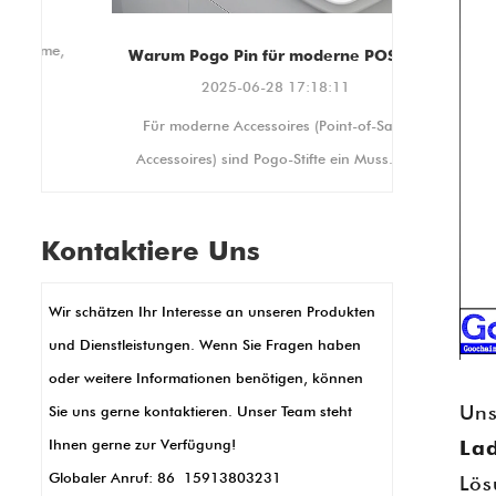
Geräte zu erstellen.
100x100mm and 75x75mm
Montagestandards, die die
,
Warum Pogo Pin für moderne POS -Accessoires unerlässlich ist
Kompatibilität mit einer
2025-06-28 17:18:11
Vielzahl von Ständern und
ne
Für moderne Accessoires (Point-of-Sale-
Displays gewährleisten. Es
bietet auch Hoch- und
Accessoires) sind Pogo-Stifte ein Muss. Sie
QuerformatDadurch lässt es
erstellen stabile elektrische Verbindungen,
sich an Ihre individuellen
re
die sich perfekt für geschäftige
Anzeigeanforderungen
Kontaktiere Uns
Einzelhandelseinstellungen eignen, in
anpassen.
denen Geräte ständig verwendet werden.
Wir schätzen Ihr Interesse an unseren Produkten
Ihre kleine Größe ermöglicht schlanke,
und Dienstleistungen. Wenn Sie Fragen haben
kompakte POS -Designs, wie in Handheld -
oder weitere Informationen benötigen, können
Terminals oder Kartenlesern. POGO -Stifte
Uns
Sie uns gerne kontaktieren. Unser Team steht
ermöglichen auch die Übertragung und
Ihnen gerne zur Verfügung!
Lad
das Ladung der Daten für schnelle Daten
Globaler Anruf: 86 15913803231
Lös
für schnelle Transaktionen. Außerdem sind