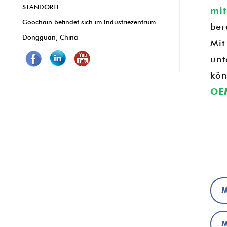
STANDORTE
mit
sie langlebig und resistent gegen
Goochain befindet sich im Industriezentrum
ber
Korrosion, was weniger Wartung und
Dongguan, China
Mit
längere Verwendung bedeutet. Kurz
unt
gesagt, Pogo -Stifte lassen POS -Systeme
besser, schneller und zuverlässig besser
kön
funktionieren.
OE
M
M