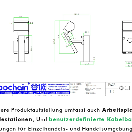
ausstellen wird.
Goochain präsentierte auf der
seine neuesten Innovationen, 
magnetische Pogo-Pin-Ladest
kundenspezifische Kabelbaugr
USB-Typ-C-PD-Splitterboxen
Veranstaltung bot wertvolle Gel
mit globalen Kunden in Kontakt 
Brancheneinblicke zu gewinnen 
Expertise als Hersteller, Lieferan
für POS-Hardware und Ladelö
Einzelhandel und im Gesundhe
hervorzuheben.
ere Produktaufstellung umfasst auch
Arbeitspl
estationen
, Und
benutzerdefinierte Kabelb
ungen für Einzelhandels- und Handelsumgebung