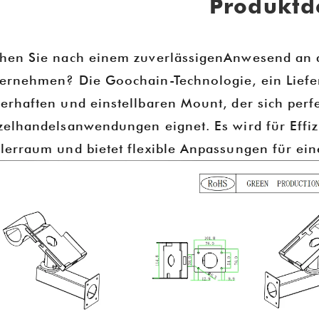
Produktde
hen Sie nach einem zuverlässigenAnwesend an de
ernehmen? Die Goochain-Technologie, ein Liefer
erhaften und einstellbaren Mount, der sich perf
zelhandelsanwendungen eignet. Es wird für Effizi
lerraum und bietet flexible Anpassungen für ein
Goochain bei IFA 2025 - Berlin, Deutschland
2025-08-13 20:19:25
 uns, Ihnen mitteilen zu können,
Goochain glänzt auf der C
guan Goochain Technology Co.,
2025-01-16 20:18:55
tember bei der IFA 2025 in Berlin