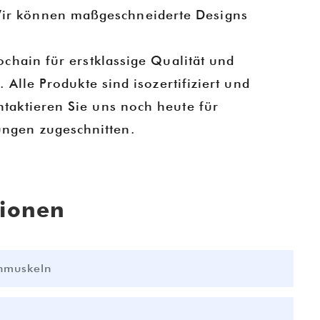
E
ir können maßgeschneiderte Designs
.
ei
chain für erstklassige Qualität und
Alle Produkte sind isozertifiziert und
T
taktieren Sie uns noch heute für
ungen zugeschnitten.
un
T
tionen
K
chmuskeln
b