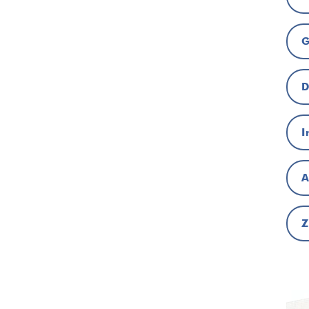
G
D
I
A
Z