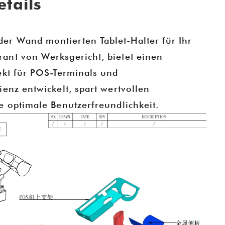
tails
r Wand montierten Tablet-Halter für Ihr
ant von Werksgericht, bietet einen
ekt für POS-Terminals und
enz entwickelt, spart wertvollen
e optimale Benutzerfreundlichkeit.
ES 2025
Goochain-Technologie auf der CES 2025 | Präsentation innovativer POS-Halterungen und Tablet-Ladelösungen
2024-12-20 16:57:03