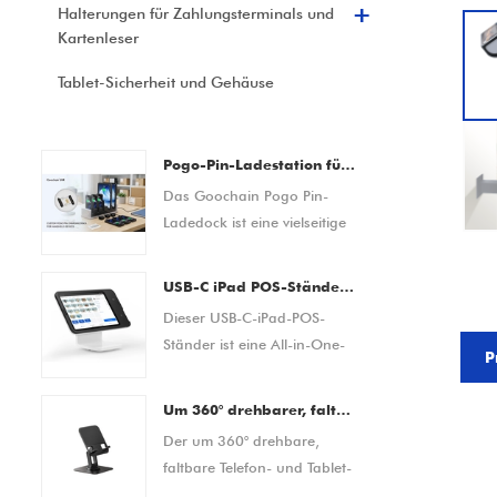
Halterungen für Zahlungsterminals und
Kartenleser
Tablet-Sicherheit und Gehäuse
Pogo-Pin-Ladestation für Barcode-Scanner, PDA-Geräte, Tablets und Smartphones. Kundenspezifischer OEM/ODM-Hersteller
Das Goochain Pogo Pin-
Ladedock ist eine vielseitige
Lade- und Dockinglösung
für Barcodescanner, PDA-
USB-C iPad POS-Ständer | Tablet-POS-Dock mit integrierter Zahlungslösung (OEM/ODM-Hersteller)
Geräte, Tablets,
Dieser USB-C-iPad-POS-
Smartphones und andere
Ständer ist eine All-in-One-
tragbare elektronische
P
Point-of-Sale-Lösung auf
Geräte. Ausgestattet mit
Tablet-Basis, die für moderne
einer zuverlässigen
Um 360° drehbarer, faltbarer Telefon- und Tablet-Ständer für den Schreibtisch – verstellbarer, rutschfester Desktop-Halter für 4,7–13-Zoll-Geräte
Einzelhandels- und
magnetischen Pogo-Pin-
Der um 360° drehbare,
Gastronomieumgebungen
Verbindung bietet es
faltbare Telefon- und Tablet-
entwickelt wurde. Es
sicheres Andocken, stabile
Ständer bietet stabilen und