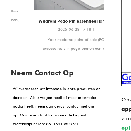
in septe
100x100mm and 75x75mm
montagestandaarden,
waardoor compatibiliteit met
Waarom Pogo Pin essentieel is voor moderne POS -accessoires
een breed scala aan stands
2025-06-28 17:18:11
en displays wordt
edt
Voor moderne point-of-sale (POS)
gegarandeerd. Het biedt
ook portret- en
accessoires zijn pogo-pinnen een must-
landschapsoriëntaties,
n
have. Ze creëren stabiele elektrische
waardoor het kan worden
verbindingen, perfect voor drukke
aangepast aan uw unieke
Neem Contact Op
winkelinstellingen waar apparaten constant
weergavebehoeften.
in gebruik zijn. Hun kleine formaat zorgt
Wij waarderen uw interesse in onze producten en
voor strakke, compacte POS -ontwerpen,
diensten. Als u vragen heeft of meer informatie
Onz
zoals in handheld -terminals of kaartlezers.
nodig heeft, neem dan gerust contact met ons
ap
POGO -pinnen maken ook snelle
op. Ons team staat klaar om u te helpen!
voo
gegevensoverdracht en opladen mogelijk,
Wereldwijd bellen: 86 15913803231
op
sleutel voor snelle transacties. Bovendien