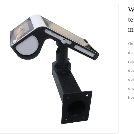
W
te
m
Goo
de 
ret
duu
opl
onz
ho