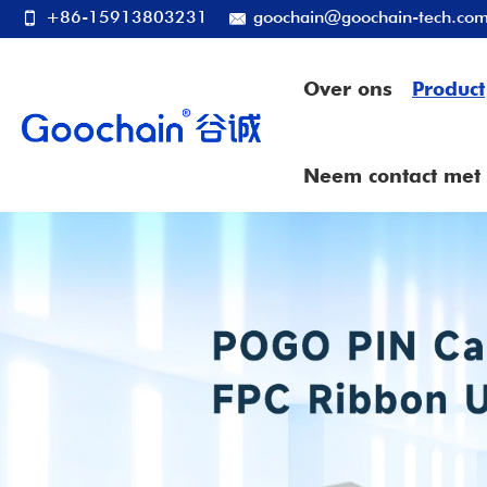
+86-15913803231
goochain@goochain-tech.co
Over ons
Product
Neem contact met