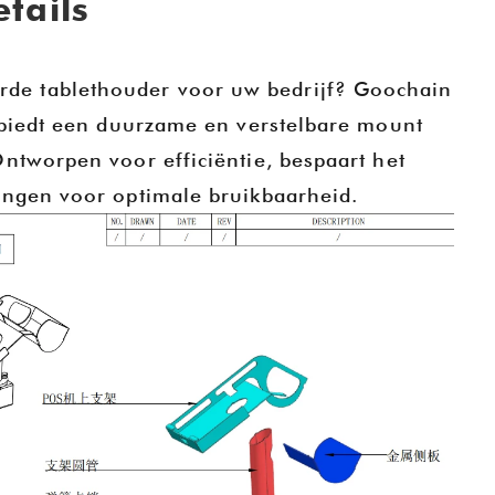
tails
de tablethouder voor uw bedrijf? Goochain
, biedt een duurzame en verstelbare mount
ntworpen voor efficiëntie, bespaart het
ingen voor optimale bruikbaarheid.
S 2025
Goochain-technologie op CES 2025 | Showcase van innovatieve POS-houders en tabletoplaadoplossingen