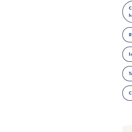
C
h
R
I
T
C