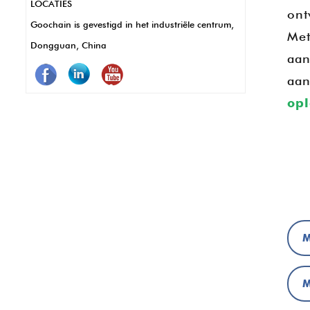
LOCATIES
zijn ze duurzaam en bestand tegen
ont
Goochain is gevestigd in het industriële centrum,
corrosie, wat betekent dat minder
Met
Dongguan, China
onderhoud en langer gebruik. Kortom,
aan
Pogo -pinnen zorgen ervoor dat POS -
aan
systemen beter, sneller en betrouwbaarder
op
werken.
M
M