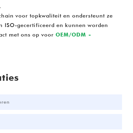
S
.
hain voor topkwaliteit en ondersteunt ze
O
jn ISO-gecertificeerd en kunnen worden
act met ons op voor
OEM/ODM -
aties
di
m
eren