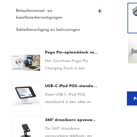
Betaalterminal- en
kaartlezerbevestigingen
Tabletbeveiliging en behuizingen
Pogo Pin-oplaaddock voor barcodescanners, PDA-apparaten, tablets en smartphones Aangepaste OEM/ODM-fabrikant
Het Goochain Pogo Pin
Charging Dock is een
veelzijdige oplaad- en
dockingoplossing
USB-C iPad POS-standaard | Tablet POS-dock met geïntegreerde betaaloplossing (OEM/ODM-fabrikant)
ontworpen voor
Deze USB-C iPad POS-
barcodescanners, PDA-
P
standaard is een alles-in-
apparaten, tablets,
één tabletgebaseerde
smartphones en andere
verkooppuntoplossing,
draagbare elektronische
360° draaibare opvouwbare telefoon- en tabletstandaard voor bureau – verstelbare antislip bureauhouder voor apparaten van 4,7–13 inch
ontworpen voor moderne
apparatuur. Met een
De 360° draaibare
winkel- en
betrouwbare magnetische
opvouwbare telefoon- en