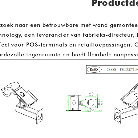
Productde
zoek naar een betrouwbare met wand gemonteer
hnology, een leverancier van fabrieks-directeur
fect voor POS-terminals en retailtoepassingen. O
rdevolle tegenruimte en biedt flexibele aanpass
Goochain op IFA 2025 - Berlijn, Duitsland
2025-08-13 20:19:25
erheugd om aan te kondigen dat
Goochain schittert op CE
Goochain Technology Co., Ltd.