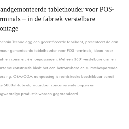
andgemonteerde tablethouder voor POS-
rminals – in de fabriek verstelbare
ontage
chain Technology, een gecertificeerde fabrikant, presenteert de aan
muur gemonteerde tablethouder voor POS-terminals, ideaal voor
ail- en commerciële toepassingen. Met een 360° verstelbare arm en
rzame constructie biedt het een betrouwbare en ruimtebesparende
ossing. OEM/ODM-aanpassing is rechtstreeks beschikbaar vanuit
e 5000㎡-fabriek, waardoor concurrerende prijzen en
ogwaardige productie worden gegarandeerd.