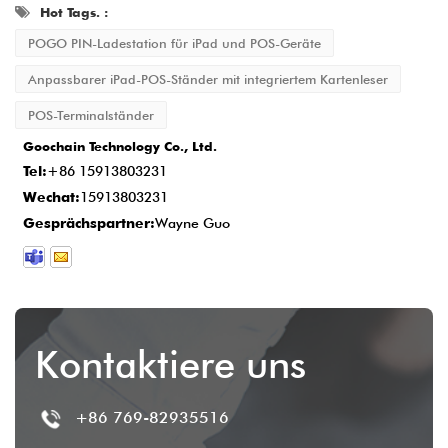
Hot Tags. :
Musterfreigabe beginnt der
POGO PIN-Ladestation für iPad und POS-Geräte
Produktionszyklus
15-20 Werktage
, um
Anpassbarer iPad-POS-Ständer mit integriertem Kartenleser
sicherzustellen, dass jedes Detail dem
POS-Terminalständer
Standard entspricht.
Goochain Technology Co., Ltd.
Lieferung und Kundendienst
: Sobald die
Tel:
+86 15913803231
Produktion abgeschlossen ist, beträgt die
Wechat:
15913803231
Lieferzeit in der Regel
2-5 Werktage
, und
Gesprächspartner:
Wayne Guo
wir bieten umfassenden After-Sales-Service,
um die Kundenzufriedenheit sicherzustellen.
Kontaktiere uns
+86 769-82935516