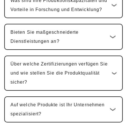
Was sind Ihre Produktionskapazitäten und
ist, beginnt der standardmäßige
Vorteile in Forschung und Entwicklung?
kundenspezifische Entwicklungszyklus
10-15
Werktage
. Für multifunktionale PCBA-
Bieten Sie maßgeschneiderte
Produkte, einschließlich Hardware-Design,
Dienstleistungen an?
PCBA-Design und Software-Entwicklung,
beträgt der Zyklus typischerweise
25-30
Tage
.
Über welche Zertifizierungen verfügen Sie
Musterbestätigung und Änderungen
:
und wie stellen Sie die Produktqualität
Wir stellen Muster zur Kundenbestätigung
sicher?
zur Verfügung. Die Mustergenehmigung
dauert in der Regel
5-7 Werktage
, mit
Auf welche Produkte ist Ihr Unternehmen
Anpassungen basierend auf Feedback.
spezialisiert?
Massenproduktion und
Qualitätsprüfung
: Nach der