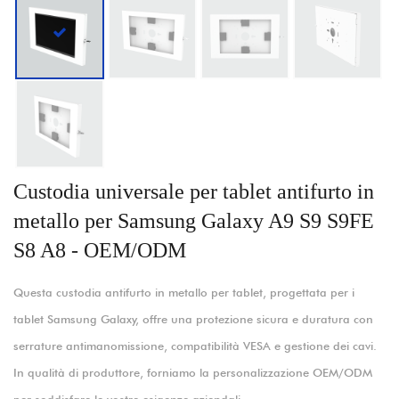
Custodia universale per tablet antifurto in
metallo per Samsung Galaxy A9 S9 S9FE
S8 A8 - OEM/ODM
Questa custodia antifurto in metallo per tablet, progettata per i
tablet Samsung Galaxy, offre una protezione sicura e duratura con
serrature antimanomissione, compatibilità VESA e gestione dei cavi.
In qualità di produttore, forniamo la personalizzazione OEM/ODM