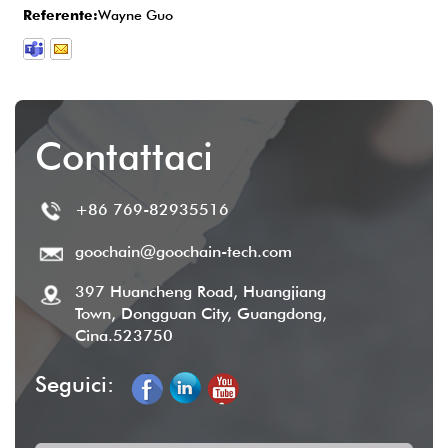
vendita completo per garantire la
Referente:
Wayne Guo
soddisfazione del cliente.
Contattaci
+86 769-82935516
goochain@goochain-tech.com
397 Huancheng Road, Huangjiang
Town, Dongguan City, Guangdong,
Cina.523750
Seguici: