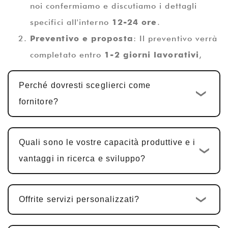
noi confermiamo e discutiamo i dettagli
specifici all'interno
12-24 ore
.
Preventivo e proposta
: Il preventivo verrà
completato entro
1-2 giorni lavorativi
,
insieme ad una proposta tecnica.
Perché dovresti sceglierci come
Progettazione e sviluppo
fornitore?
personalizzati
: Una volta confermato il
preventivo, viene avviato il ciclo di sviluppo
personalizzato standard
10-15 giorni
Quali sono le vostre capacità produttive e i
lavorativi
. Per i prodotti PCBA
vantaggi in ricerca e sviluppo?
multifunzionali, tra cui progettazione
hardware, progettazione PCBA e sviluppo
Offrite servizi personalizzati?
software, il ciclo è in genere
25-30 giorni
.
Conferma e modifiche del campione
: