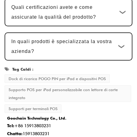
Forniamo campioni per la conferma del
Quali certificazioni avete e come
cliente. In genere è necessaria
assicurate la qualità del prodotto?
l'approvazione del campione
5-7 giorni
lavorativi
, con modifiche apportate in base
In quali prodotti è specializzata la vostra
al feedback.
azienda?
Produzione di massa e controllo
qualità
: Dopo l'approvazione del campione,
Tag Caldi :
il ciclo produttivo è
15-20 giorni
Dock di ricarica POGO PIN per iPad e dispositivi POS
lavorativi
, garantendo che ogni dettaglio
Supporto POS per iPad personalizzabile con lettore di carte
soddisfi lo standard.
integrato
Consegna e servizio post-vendita
: Una
Supporti per terminali POS
volta completata la produzione, i tempi di
Goochain Technology Co., Ltd.
consegna sono in genere
2-5 giorni
Tel:
+86 15913803231
lavorativi
e forniamo un servizio post-
Chatta:
15913803231