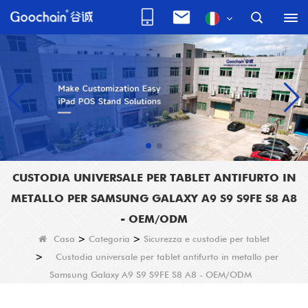
CUSTODIA UNIVERSALE PER TABLET ANTIFURTO IN
METALLO PER SAMSUNG GALAXY A9 S9 S9FE S8 A8
- OEM/ODM
Casa
>
Categoria
>
Sicurezza e custodie per tablet
>
Custodia universale per tablet antifurto in metallo per
Samsung Galaxy A9 S9 S9FE S8 A8 - OEM/ODM