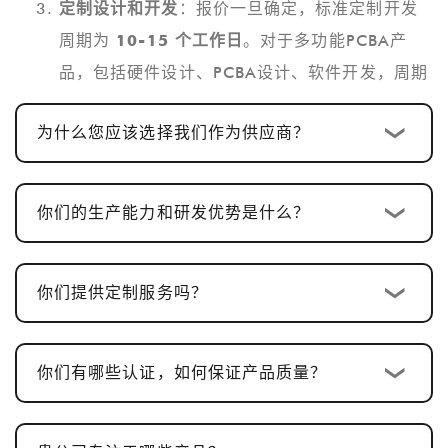
定制设计和开发
：报价一旦确定，标准定制开发
周期为
10-15 个工作日
。对于多功能PCBA产
品，包括硬件设计、PCBA设计、软件开发，周期
通常为
25-30天
。
为什么您应该选择我们作为供应商？
样品确认及修改
：我们提供样品供客户确认。样
品批准通常需要
5-7 个工作日
，并根据反馈进行
调整。
你们的生产能力和研发优势是什么？
量产及品质检验
：样品批准后，生产周期为
15-
20 个工作日
，确保每一个细节都符合标准。
你们提供定制服务吗？
发货及售后服务
：生产完成后，交货时间通常为
2-5 个工作日
，并且我们提供完善的售后服务，
以确保客户满意。
你们有哪些认证，如何保证产品质量？