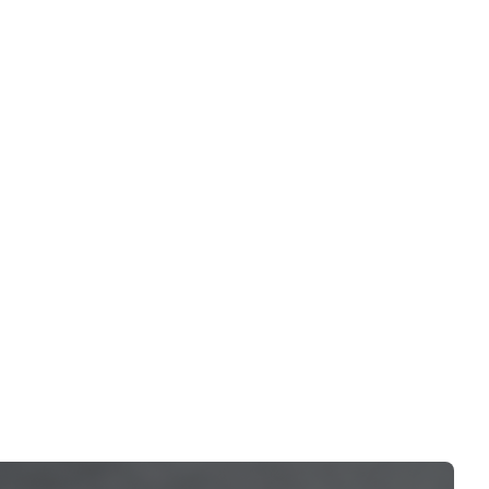
行
级
节
平
定
电
择