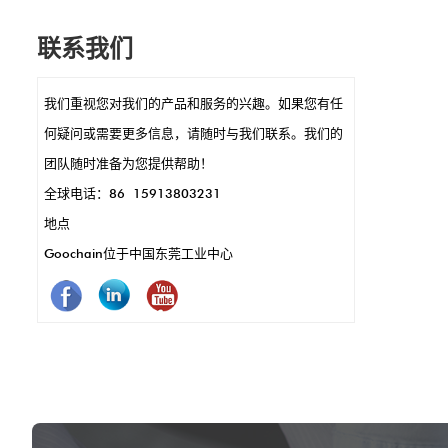
它们的小尺寸可以进行时尚，紧凑的POS设
联系我们
计，例如在手持式终端或读卡器中。 POGO引
脚还可以实现快速数据传输和充电，这是快速
我们重视您对我们的产品和服务的兴趣。如果您有任
交易的关键。另外，它们耐用且耐腐蚀，这意
何疑问或需要更多信息，请随时与我们联系。我们的
味着更少的维护和更长的使用。简而言之，
团队随时准备为您提供帮助！
Pogo引脚使POS系统的运作效果更好，更快，
全球电话：86 15913803231
更可靠。
地点
Goochain位于中国东莞工业中心