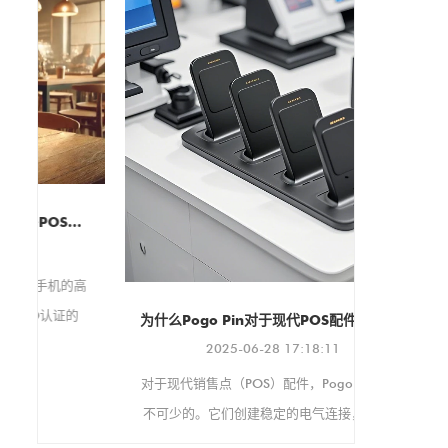
同时提供易于安装的多功能支
架，适用于各种环境。 该保护
壳支持 VESA 100x100mm 和
75x75mm 安装标准，确保与
各种支架和显示器兼容。它还
支持纵向和横向两种显示方
向，可根据您的具体需求进行
调整。
我们非常高
 - 快速和可定制的充电解决方案
将于今年9
子消
高
的
为什么Pogo Pin对于现代POS配件至关重要
快
2025-06-28 17:18:11
定
对于现代销售点（POS）配件，Pogo引脚是必
不可少的。它们创建稳定的电气连接，非常适
合繁忙的零售设置，这些设置不断使用设备。