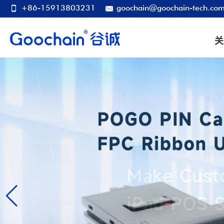
+86-15913803231
goochain@goochain-tech.co
关