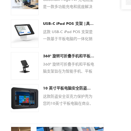
是一款多功能充电和底座解决
方案，专为条码扫描仪、PDA
设备、平板电脑、智能手机和
USB-C iPad POS 支架 |具有集成支付解决方案的平板电脑 POS 底座（OEM/ODM 制造商）
其他便携式电子设备而设计。
这款 USB-C iPad POS 支架是
它具有可靠的磁性弹簧针连
一款基于平板电脑的一体化销
接，可在商业和企业环境中提
售点解决方案，专为现代零售
供安全的对接、稳定的电力传
和酒店环境而设计。它无需外
输以及便捷的日常操作。 作为
360° 旋转可折叠手机和平板电脑支架 – 适用于 4.7–13 英寸设备的可调节防滑桌面支架
部设备即可实现快速设置、无
经验丰富的 OEM/ODM 制造
360° 旋转可折叠手机和平板电
缝支付处理和高效电缆管理。
商，Goochain 提供全面的定
脑支架旨在为智能手机、平板
该 POS 底座广泛兼容 USB-C
制服务，包括 pogo pin 布
电脑、电子阅读器和其他 4.7
iPad 型号，具有稳定的性能、
局、充电规格、外壳设计、
至 13 英寸的移动设备提供稳
现代的美感和灵活的定制选
10 英寸平板电脑安全防盗亚克力保护壳 |自助服务终端、POS、商店展示架 - 来自中国的厂家直销制造商
PCB 开发、品牌推广和量产支
定且符合人体工程学的支撑。
项，是分销商、系统集成商和
这款防盗安全亚克力保护壳为
持，帮助客户为其设备打造量
该支架具有完全可调的视角、
品牌所有者的理想选择。
您的10英寸平板电脑在商业、
身定制的充电解决方案。
360 度旋转底座和可折叠设
零售或公共场所提供可靠的保
计，非常适合办公室、家庭、
护方案。其坚固耐用的亚克力
视频通话、在线会议、阅读和
材质可有效防止盗窃和篡改，
多媒体娱乐。