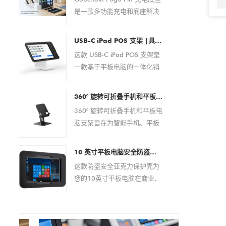
是一款多功能充电和底座解决
方案，专为条码扫描仪、PDA
设备、平板电脑、智能手机和
USB-C iPad POS 支架 |具有集成支付解决方案的平板电脑 POS 底座（OEM/ODM 制造商）
其他便携式电子设备而设计。
这款 USB-C iPad POS 支架是
它具有可靠的磁性弹簧针连
一款基于平板电脑的一体化销
接，可在商业和企业环境中提
售点解决方案，专为现代零售
供安全的对接、稳定的电力传
和酒店环境而设计。它无需外
输以及便捷的日常操作。 作为
360° 旋转可折叠手机和平板电脑支架 – 适用于 4.7–13 英寸设备的可调节防滑桌面支架
部设备即可实现快速设置、无
经验丰富的 OEM/ODM 制造
360° 旋转可折叠手机和平板电
缝支付处理和高效电缆管理。
商，Goochain 提供全面的定
脑支架旨在为智能手机、平板
该 POS 底座广泛兼容 USB-C
制服务，包括 pogo pin 布
电脑、电子阅读器和其他 4.7
iPad 型号，具有稳定的性能、
局、充电规格、外壳设计、
至 13 英寸的移动设备提供稳
现代的美感和灵活的定制选
10 英寸平板电脑安全防盗亚克力保护壳 |自助服务终端、POS、商店展示架 - 来自中国的厂家直销制造商
PCB 开发、品牌推广和量产支
定且符合人体工程学的支撑。
项，是分销商、系统集成商和
这款防盗安全亚克力保护壳为
持，帮助客户为其设备打造量
该支架具有完全可调的视角、
品牌所有者的理想选择。
您的10英寸平板电脑在商业、
身定制的充电解决方案。
360 度旋转底座和可折叠设
零售或公共场所提供可靠的保
计，非常适合办公室、家庭、
护方案。其坚固耐用的亚克力
视频通话、在线会议、阅读和
材质可有效防止盗窃和篡改，
多媒体娱乐。