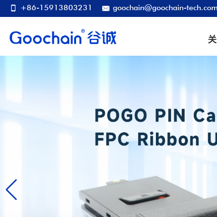
+86-15913803231
goochain@goochain-tech.co
关