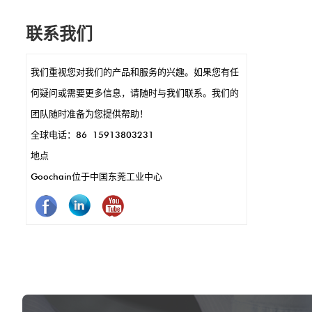
它们的小尺寸可以进行时尚，紧凑的POS设
联系我们
计，例如在手持式终端或读卡器中。 POGO引
脚还可以实现快速数据传输和充电，这是快速
我们重视您对我们的产品和服务的兴趣。如果您有任
交易的关键。另外，它们耐用且耐腐蚀，这意
何疑问或需要更多信息，请随时与我们联系。我们的
味着更少的维护和更长的使用。简而言之，
团队随时准备为您提供帮助！
Pogo引脚使POS系统的运作效果更好，更快，
全球电话：86 15913803231
更可靠。
地点
Goochain位于中国东莞工业中心