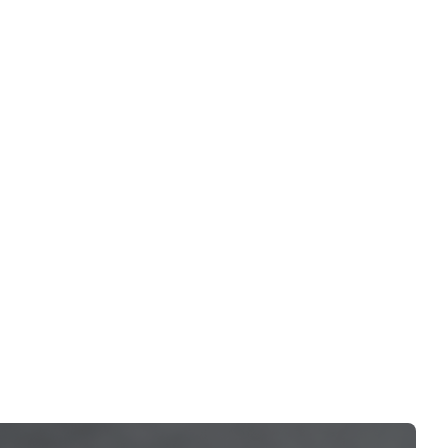
行
级
节
平
定
电
择