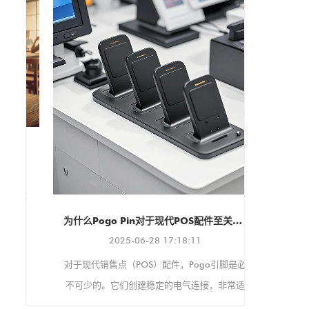
同时提供易于安装的多功能支
架，适用于各种环境。 该保护
壳支持 VESA 100x100mm 和
75x75mm 安装标准，确保与
各种支架和显示器兼容。它还
支持纵向和横向两种显示方
向，可根据您的具体需求进行
调整。
我们非常高
 - 快速和可定制的充电解决方案
将于今年9
子消
高
的
为什么Pogo Pin对于现代POS配件至关重要
快
2025-06-28 17:18:11
定
对于现代销售点（POS）配件，Pogo引脚是必
不可少的。它们创建稳定的电气连接，非常适
合繁忙的零售设置，这些设置不断使用设备。