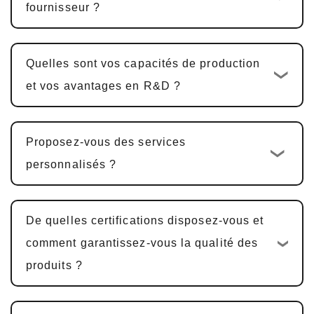
fournisseur ?
Conception et développement
personnalisés
: Une fois le devis confirmé,
le cycle de développement personnalisé
Quelles sont vos capacités de production
standard est
10-15 jours ouvrables
. Pour
et vos avantages en R&D ?
les produits PCBA multifonctionnels, y
compris la conception matérielle, la
Proposez-vous des services
conception PCBA et le développement de
personnalisés ?
logiciels, le cycle est généralement
25-30
jours
.
Exemple de confirmation et de
De quelles certifications disposez-vous et
modifications
: Nous fournissons des
comment garantissez-vous la qualité des
échantillons pour confirmation du client.
produits ?
L'approbation de l'échantillon prend
généralement
5-7 jours ouvrables
, avec