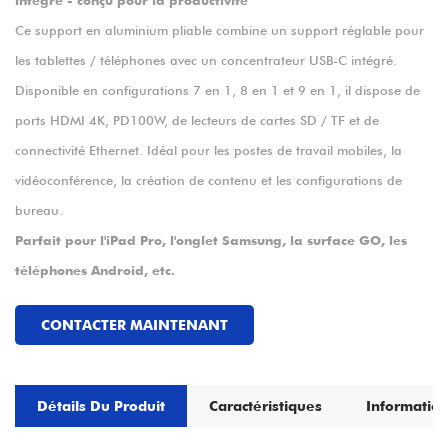
intégré - conçu pour la productivité
Ce support en aluminium pliable combine un support réglable pour
les tablettes / téléphones avec un concentrateur USB-C intégré.
Disponible en configurations 7 en 1, 8 en 1 et 9 en 1, il dispose de
ports HDMI 4K, PD100W, de lecteurs de cartes SD / TF et de
connectivité Ethernet. Idéal pour les postes de travail mobiles, la
vidéoconférence, la création de contenu et les configurations de
bureau.
Parfait pour l'iPad Pro, l'onglet Samsung, la surface GO, les
téléphones Android, etc.
CONTACTER MAINTENANT
Détails Du Produit
Caractéristiques
Information