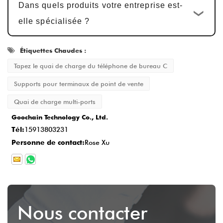
Dans quels produits votre entreprise est-
des ajustements effectués en fonction des
elle spécialisée ?
commentaires.
Production de masse et contrôle de la
Étiquettes Chaudes :
qualité
: Après l'approbation de
Tapez le quai de charge du téléphone de bureau C
l'échantillon, le cycle de production est
15-
Supports pour terminaux de point de vente
20 jours ouvrables
, garantissant que
Quai de charge multi-ports
chaque détail répond à la norme.
Goochain Technology Co., Ltd.
Livraison et Service Après-Vente
: Une
Tél:
15913803231
fois la production terminée, le délai de
Personne de contact:
Rose Xu
livraison est généralement
2-5 jours
ouvrables
, et nous fournissons un service
après-vente complet pour garantir la
satisfaction du client.
Nous contacter