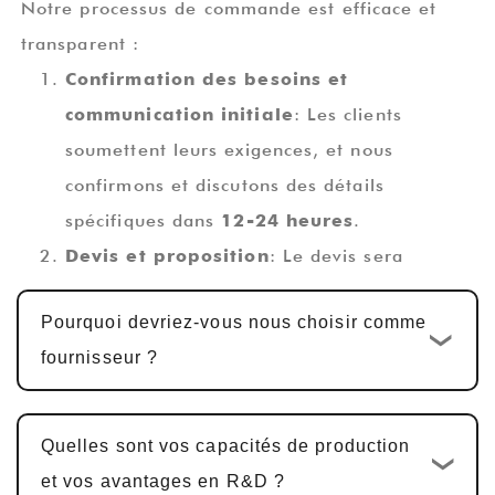
Notre processus de commande est efficace et
transparent :
Confirmation des besoins et
communication initiale
: Les clients
soumettent leurs exigences, et nous
confirmons et discutons des détails
spécifiques dans
12-24 heures
.
Devis et proposition
: Le devis sera
complété dans
1-2 jours ouvrables
,
Pourquoi devriez-vous nous choisir comme
accompagné d'une proposition technique.
fournisseur ?
Conception et développement
personnalisés
: Une fois le devis confirmé,
le cycle de développement personnalisé
Quelles sont vos capacités de production
standard est
10-15 jours ouvrables
. Pour
et vos avantages en R&D ?