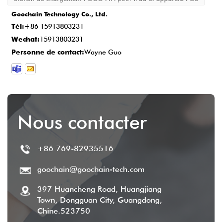
l'échantillon, le cycle de production est
15-
Goochain Technology Co., Ltd.
20 jours ouvrables
, garantissant que
Tél:
+86 15913803231
chaque détail répond à la norme.
Wechat:
15913803231
Livraison et Service Après-Vente
: Une
Personne de contact:
Wayne Guo
fois la production terminée, le délai de
livraison est généralement
2-5 jours
ouvrables
, et nous fournissons un service
après-vente complet pour garantir la
Nous contacter
satisfaction du client.
+86 769-82935516
goochain@goochain-tech.com
397 Huancheng Road, Huangjiang
Town, Dongguan City, Guangdong,
Chine.523750