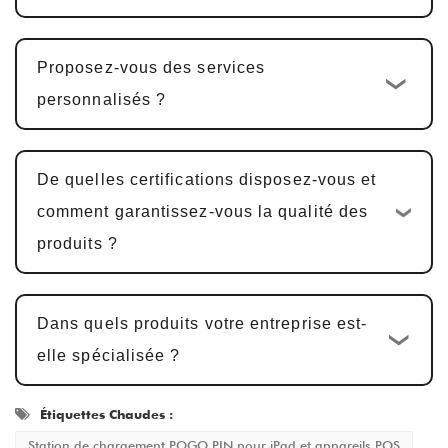
les produits PCBA multifonctionnels, y
compris la conception matérielle, la
Proposez-vous des services
conception PCBA et le développement de
personnalisés ?
logiciels, le cycle est généralement
25-30
jours
.
Exemple de confirmation et de
De quelles certifications disposez-vous et
modifications
: Nous fournissons des
comment garantissez-vous la qualité des
échantillons pour confirmation du client.
produits ?
L'approbation de l'échantillon prend
généralement
5-7 jours ouvrables
, avec
Dans quels produits votre entreprise est-
des ajustements effectués en fonction des
elle spécialisée ?
commentaires.
Production de masse et contrôle de la
Étiquettes Chaudes :
qualité
: Après l'approbation de
Station de chargement POGO PIN pour iPad et appareils POS