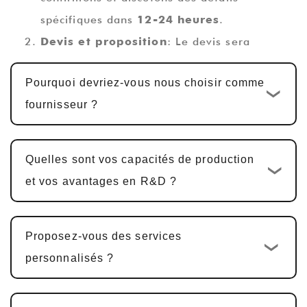
spécifiques dans
12-24 heures
.
Devis et proposition
: Le devis sera
complété dans
1-2 jours ouvrables
,
Pourquoi devriez-vous nous choisir comme
accompagné d'une proposition technique.
fournisseur ?
Conception et développement
personnalisés
: Une fois le devis confirmé,
le cycle de développement personnalisé
Quelles sont vos capacités de production
standard est
10-15 jours ouvrables
. Pour
et vos avantages en R&D ?
les produits PCBA multifonctionnels, y
compris la conception matérielle, la
Proposez-vous des services
conception PCBA et le développement de
personnalisés ?
logiciels, le cycle est généralement
25-30
jours
.
Exemple de confirmation et de