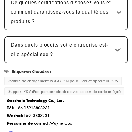
De quelles certifications disposez-vous et
modifications
: Nous fournissons des
comment garantissez-vous la qualité des
échantillons pour confirmation du client.
produits ?
L'approbation de l'échantillon prend
généralement
5-7 jours ouvrables
, avec
Dans quels produits votre entreprise est-
des ajustements effectués en fonction des
elle spécialisée ?
commentaires.
Production de masse et contrôle de la
Étiquettes Chaudes :
qualité
: Après l'approbation de
Station de chargement POGO PIN pour iPad et appareils POS
l'échantillon, le cycle de production est
15-
Support PDV iPad personnalisable avec lecteur de carte intégré
20 jours ouvrables
, garantissant que
Goochain Technology Co., Ltd.
chaque détail répond à la norme.
Tél:
+86 15913803231
Livraison et Service Après-Vente
: Une
Wechat:
15913803231
fois la production terminée, le délai de
Personne de contact:
Wayne Guo
livraison est généralement
2-5 jours