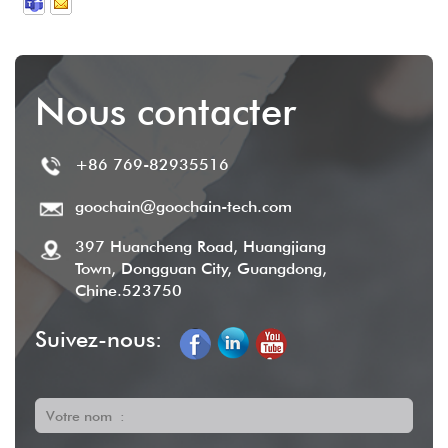
ouvrables
, et nous fournissons un service
après-vente complet pour garantir la
satisfaction du client.
Nous contacter
+86 769-82935516
goochain@goochain-tech.com
397 Huancheng Road, Huangjiang
Town, Dongguan City, Guangdong,
Chine.523750
Suivez-nous:
Votre nom :