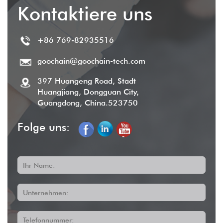
Lieferzeit in der Regel
2-5 Werktage
, und
Kontaktiere uns
wir bieten umfassenden After-Sales-Service,
um die Kundenzufriedenheit sicherzustellen.
+86 769-82935516
goochain@goochain-tech.com
397 Huangeng Road, Stadt
Huangjiang, Dongguan City,
Guangdong, China.523750
Folge uns:
Ihr Name:
Unternehmen:
Telefonnummer: