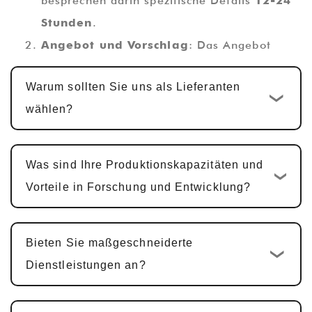
besprechen darin spezifische Details
12-24
Stunden
.
Angebot und Vorschlag
: Das Angebot
wird innerhalb von abgeschlossen
1-2
Warum sollten Sie uns als Lieferanten
Werktage
, zusammen mit einem
wählen?
technischen Vorschlag.
Kundenspezifisches Design und
Entwicklung
: Sobald das Angebot bestätigt
Was sind Ihre Produktionskapazitäten und
ist, beginnt der standardmäßige
Vorteile in Forschung und Entwicklung?
kundenspezifische Entwicklungszyklus
10-15
Werktage
. Für multifunktionale PCBA-
Bieten Sie maßgeschneiderte
Produkte, einschließlich Hardware-Design,
Dienstleistungen an?
PCBA-Design und Software-Entwicklung,
beträgt der Zyklus typischerweise
25-30