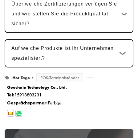
Tage
.
Über welche Zertifizierungen verfügen Sie
Musterbestätigung und Änderungen
:
und wie stellen Sie die Produktqualität
Wir stellen Muster zur Kundenbestätigung
sicher?
zur Verfügung. Die Mustergenehmigung
dauert in der Regel
5-7 Werktage
, mit
Auf welche Produkte ist Ihr Unternehmen
Anpassungen basierend auf Feedback.
spezialisiert?
Massenproduktion und
Qualitätsprüfung
: Nach der
Hot Tags. :
POS-Terminalständer
Musterfreigabe beginnt der
Goochain Technology Co., Ltd.
Produktionszyklus
15-20 Werktage
, um
Tel:
15913803231
sicherzustellen, dass jedes Detail dem
Gesprächspartner:
Farbqu
Standard entspricht.
Lieferung und Kundendienst
: Sobald die
Produktion abgeschlossen ist, beträgt die