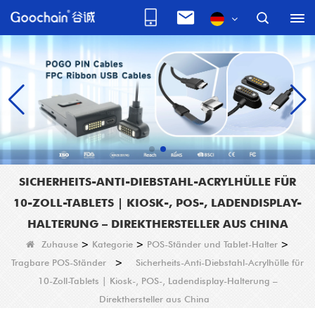
SICHERHEITS-ANTI-DIEBSTAHL-ACRYLHÜLLE FÜR
10-ZOLL-TABLETS | KIOSK-, POS-, LADENDISPLAY-
HALTERUNG – DIREKTHERSTELLER AUS CHINA
Zuhause
>
Kategorie
>
POS-Ständer und Tablet-Halter
>
Tragbare POS-Ständer
>
Sicherheits-Anti-Diebstahl-Acrylhülle für
10-Zoll-Tablets | Kiosk-, POS-, Ladendisplay-Halterung –
Direkthersteller aus China