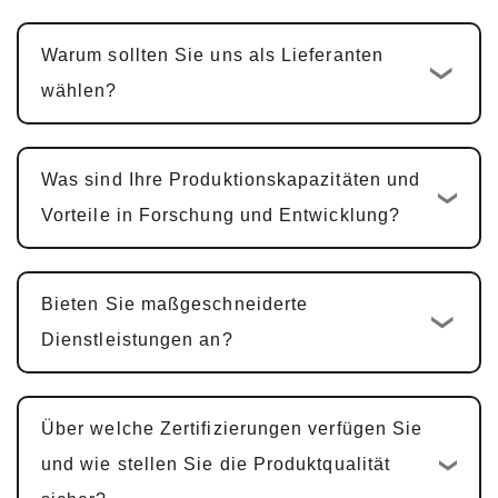
wird innerhalb von abgeschlossen
1-2
Warum sollten Sie uns als Lieferanten
Werktage
, zusammen mit einem
wählen?
technischen Vorschlag.
Kundenspezifisches Design und
Entwicklung
: Sobald das Angebot bestätigt
Was sind Ihre Produktionskapazitäten und
ist, beginnt der standardmäßige
Vorteile in Forschung und Entwicklung?
kundenspezifische Entwicklungszyklus
10-15
Werktage
. Für multifunktionale PCBA-
Bieten Sie maßgeschneiderte
Produkte, einschließlich Hardware-Design,
Dienstleistungen an?
PCBA-Design und Software-Entwicklung,
beträgt der Zyklus typischerweise
25-30
Tage
.
Über welche Zertifizierungen verfügen Sie
Musterbestätigung und Änderungen
:
und wie stellen Sie die Produktqualität
Wir stellen Muster zur Kundenbestätigung