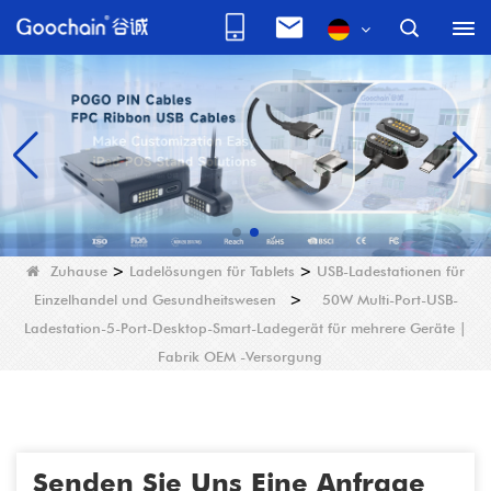
Zuhause
>
Ladelösungen für Tablets
>
USB-Ladestationen für
Einzelhandel und Gesundheitswesen
>
50W Multi-Port-USB-
Ladestation-5-Port-Desktop-Smart-Ladegerät für mehrere Geräte |
Fabrik OEM -Versorgung
Senden Sie Uns Eine Anfrage