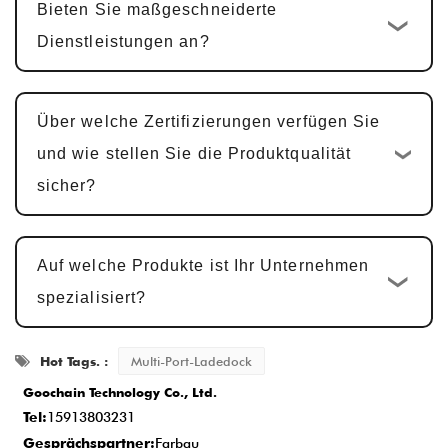
Bieten Sie maßgeschneiderte
Produkte, einschließlich Hardware-Design,
Dienstleistungen an?
PCBA-Design und Software-Entwicklung,
beträgt der Zyklus typischerweise
25-30
Tage
.
Über welche Zertifizierungen verfügen Sie
Musterbestätigung und Änderungen
:
und wie stellen Sie die Produktqualität
Wir stellen Muster zur Kundenbestätigung
sicher?
zur Verfügung. Die Mustergenehmigung
dauert in der Regel
5-7 Werktage
, mit
Auf welche Produkte ist Ihr Unternehmen
Anpassungen basierend auf Feedback.
spezialisiert?
Massenproduktion und
Qualitätsprüfung
: Nach der
Hot Tags. :
Multi-Port-Ladedock
Musterfreigabe beginnt der
Goochain Technology Co., Ltd.
Produktionszyklus
15-20 Werktage
, um
Tel:
15913803231
sicherzustellen, dass jedes Detail dem
Gesprächspartner:
Farbqu