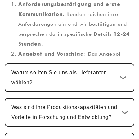
Anforderungsbestätigung und erste
Kommunikation
: Kunden reichen ihre
Anforderungen ein und wir bestätigen und
besprechen darin spezifische Details
12-24
Stunden
.
Angebot und Vorschlag
: Das Angebot
wird innerhalb von abgeschlossen
1-2
Warum sollten Sie uns als Lieferanten
Werktage
, zusammen mit einem
wählen?
technischen Vorschlag.
Kundenspezifisches Design und
Entwicklung
: Sobald das Angebot bestätigt
Was sind Ihre Produktionskapazitäten und
ist, beginnt der standardmäßige
Vorteile in Forschung und Entwicklung?
kundenspezifische Entwicklungszyklus
10-15
Werktage
. Für multifunktionale PCBA-