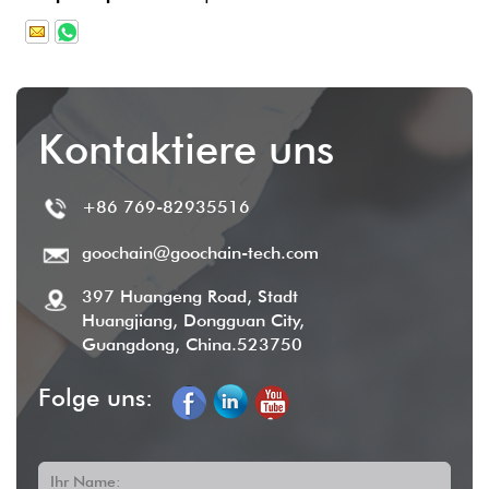
Standard entspricht.
Lieferung und Kundendienst
: Sobald die
Produktion abgeschlossen ist, beträgt die
Lieferzeit in der Regel
2-5 Werktage
, und
Kontaktiere uns
wir bieten umfassenden After-Sales-Service,
um die Kundenzufriedenheit sicherzustellen.
+86 769-82935516
goochain@goochain-tech.com
397 Huangeng Road, Stadt
Huangjiang, Dongguan City,
Guangdong, China.523750
Folge uns:
Ihr Name: