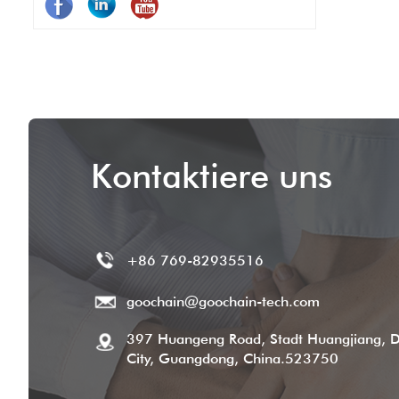
gesagt, Pogo -Stifte lassen POS -Systeme
besser, schneller und zuverlässig besser
funktionieren.
Kontaktiere uns
+86 769-82935516
goochain@goochain-tech.com
397 Huangeng Road, Stadt Huangjiang, 
City, Guangdong, China.523750