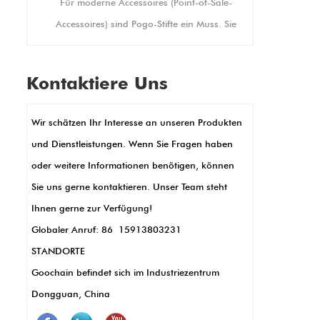
Für moderne Accessoires (Point-of-Sale-
Displays gewährleisten. Es
bietet auch Hoch- und
Accessoires) sind Pogo-Stifte ein Muss. Sie
QuerformatDadurch lässt es
erstellen stabile elektrische Verbindungen,
sich an Ihre individuellen
re
die sich perfekt für geschäftige
Anzeigeanforderungen
Kontaktiere Uns
Einzelhandelseinstellungen eignen, in
anpassen.
denen Geräte ständig verwendet werden.
Wir schätzen Ihr Interesse an unseren Produkten
Ihre kleine Größe ermöglicht schlanke,
und Dienstleistungen. Wenn Sie Fragen haben
kompakte POS -Designs, wie in Handheld -
oder weitere Informationen benötigen, können
Terminals oder Kartenlesern. POGO -Stifte
Sie uns gerne kontaktieren. Unser Team steht
ermöglichen auch die Übertragung und
Ihnen gerne zur Verfügung!
das Ladung der Daten für schnelle Daten
Globaler Anruf: 86 15913803231
für schnelle Transaktionen. Außerdem sind
STANDORTE
sie langlebig und resistent gegen
Goochain befindet sich im Industriezentrum
Korrosion, was weniger Wartung und
Dongguan, China
längere Verwendung bedeutet. Kurz