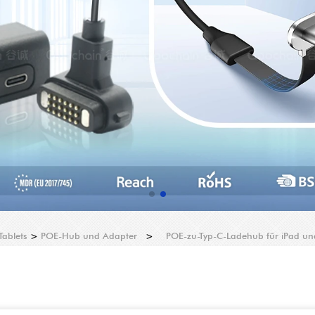
Tablets
>
POE-Hub und Adapter
>
POE-zu-Typ-C-Ladehub für iPad un