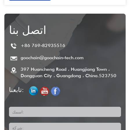
اتصل بنا
+86 769-82935516
goochain@goochain-tech.com
397 Huancheng Road ، Huangjiang Town ،
Dongguan City ، Guangdong ، China.523750
تابعنا:
اسمك:
شركة: