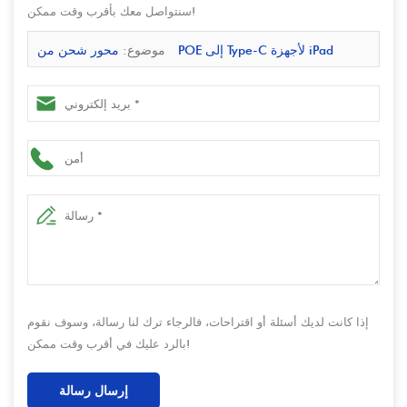
سنتواصل معك بأقرب وقت ممكن!
موضوع:
محور شحن من POE إلى Type-C لأجهزة iPad
والأجهزة اللوحية | شحن PD ونقل البيانات لأنظمة نقاط البيع
إذا كانت لديك أسئلة أو اقتراحات، فالرجاء ترك لنا رسالة، وسوف نقوم
بالرد عليك في أقرب وقت ممكن!
إرسال رسالة