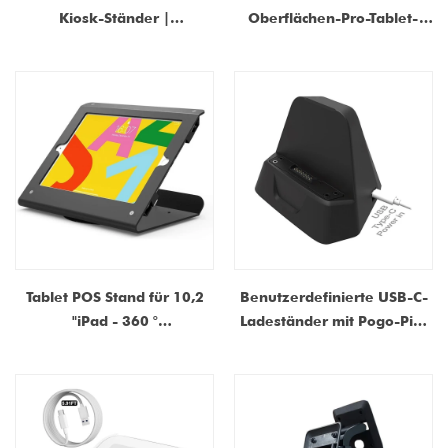
Kiosk-Ständer |
Oberflächen-Pro-Tablet-
Abschließbares iPad-
Standfabrik | Hersteller von
Aufsatzgehäuse mit Sockel
POS Kiosk -Fall China
| Universeller Metall-Tablet-
Shenzhen Dongguan
Halter-Fabriklieferant in
China
Tablet POS Stand für 10,2
Benutzerdefinierte USB-C-
"iPad - 360 °
Ladeständer mit Pogo-Pin-
Drehmetallkiosk -Mount |
Anschluss-Magnetische
China Hersteller und
Docking-Wiege für POS-
Lieferant
Terminals und
Zahlungsgeräte