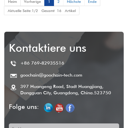
Heim
Vorherige
1
2
Nächste
Ende
n für Stabilität und
Haltbarkeit
Aktuelle Seite:1/2 Gesamt 16 Artikel
Kontaktiere uns
+86 769-82935516
goochain@goochain-tech.com
397 Huangeng Road, Stadt Huangjiang,
Dongguan City, Guangdong, China.523750
Folge uns: