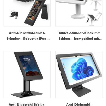
Anti-Diebstahl-Tablet-
Tablet-Ständer-Kiosk mit
Ständer – Robuster iPad-
Schloss – kompatibel mit
Sicherheitsständer mit 360°-
10,9" iPad 10. Generation,
Drehgelenk | Kioskständer
iPad Pro 11" (1~4), iPad Air
zur Tisch- und
4/5, iPad Air 11", iPad 11"
Wandmontage für
(A16)
Einzelhandels-POS
Anti-Diebstahl-Tablet-
Anti-Diebstahl-