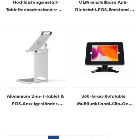
Hochleistungsmetall-
OEM einstellbare Anti-
Tablettenbodenständer mit
Diebstahl-POS-Endstand |
Schloss-universeller Anti-
Drehkreditkartenanzeige
Diebstahl-Kiosk-Kiosk-
Mount
Gehäuse für iPad |
Hersteller anpassbar
Aluminium 2-in-1-Tablet &
360-Grad-Rotatable
POS-Anzeigeständer-
Multifunktional-Clip-On-
Rotatable Desktop &
Schreibtisch-Tablet-Tablet-
Counter Mountable Ständer
Ständer mit Anti-Diebstahl-
Funktion-
Kohlenstoffstahlkonstruktio